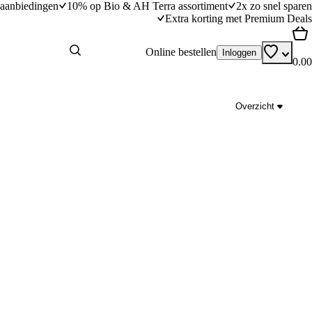
aanbiedingen
10% op Bio & AH Terra assortiment
2x zo snel sparen
Extra korting met Premium Deals
Online bestellen
Inloggen
0.00
Overzicht
avocado
Tagliatelle met zalm en asperges
dingstijd
20
min
20 minuten bereidingstijd