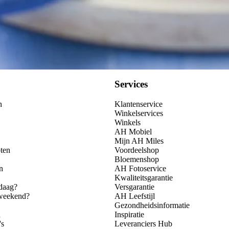
Services
n
Klantenservice
Winkelservices
Winkels
AH Mobiel
Mijn AH Miles
ten
Voordeelshop
Bloemenshop
n
AH Fotoservice
Kwaliteitsgarantie
daag?
Versgarantie
 weekend?
AH Leefstijl
Gezondheidsinformatie
n
Inspiratie
's
Leveranciers Hub