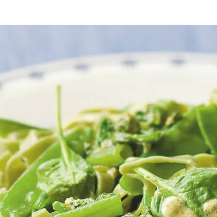
cht
wat eten we vandaag
herfst
roerbakken/wokken
iatelle samen met de sperziebonen beetgaar in de kooktijd van de pasta.
en roerbak tot deze is geslonken. Klop de eieren los met de kookroom en
tagliatelle en groenten. Breng op smaak met peper en zout. Serveer in 
Wat vond je van dit recept?