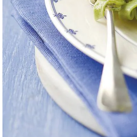
2
middelgrote scharreleieren
150
ml
kookroom
90
g
pesto alla Genovese
Dit heb je nodig