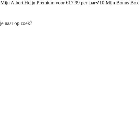
Mijn Albert Heijn Premium voor €17.99 per jaar
10 Mijn Bonus Box 
et groene groenten
Pasta pesto met spinazie en 
20 minuten bereidingstijd
25
min
25 minuten berei