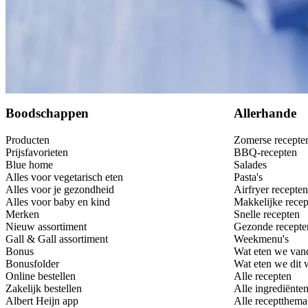
Bewaar
Boodschappen
Allerhande
Producten
Zomerse recepte
Prijsfavorieten
BBQ-recepten
Blue home
Salades
Alles voor vegetarisch eten
Pasta's
Alles voor je gezondheid
Airfryer recepten
Alles voor baby en kind
Makkelijke recep
Merken
Snelle recepten
Nieuw assortiment
Gezonde recepte
Gall & Gall assortiment
Weekmenu's
Bonus
Wat eten we van
Bonusfolder
Wat eten we dit
Online bestellen
Alle recepten
Zakelijk bestellen
Alle ingrediënte
Albert Heijn app
Alle receptthema