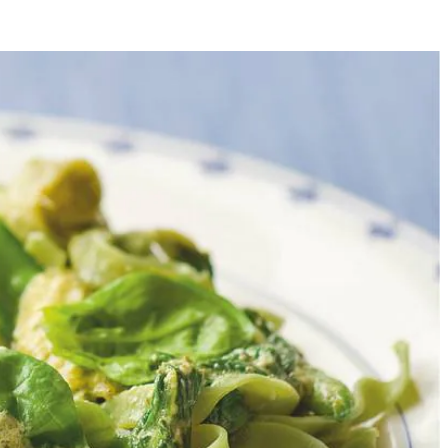
Receptvariaties
4
andere recepten
4
 Voeg na 3 min. de sugar snaps toe. Laat de tagliatelle en de
 de pesto en schep dit door de spinazie. Warm het 3 min. door, totdat
diepe borden.