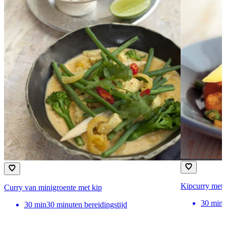
Kipcurry met r
Curry van minigroente met kip
30
min
30
min
30 minuten bereidingstijd