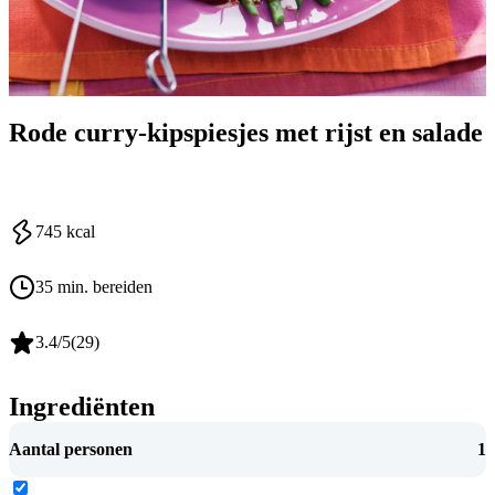
Rode curry-kipspiesjes met rijst en salade
745
kcal
35 min. bereiden
3.4
/5
(
29
)
Ingrediënten
Aantal personen
1