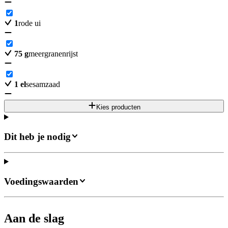
1
rode ui
75
g
meergranenrijst
1
el
sesamzaad
Kies producten
Dit heb je nodig
Voedingswaarden
Aan de slag