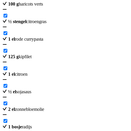
100
g
haricots verts
½
stengel
citroengras
1
el
rode currypasta
125
g
kipfilet
1
el
citroen
½
el
sojasaus
2
el
zonnebloemolie
1
bosje
radijs