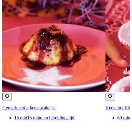
Gemarineerde kersencakejes
Kersenmuffin
15
min
15 minuten bereidingstijd
60
min