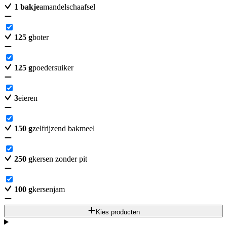
1
bakje
amandelschaafsel
125
g
boter
125
g
poedersuiker
3
eieren
150
g
zelfrijzend bakmeel
250
g
kersen zonder pit
100
g
kersenjam
Kies producten