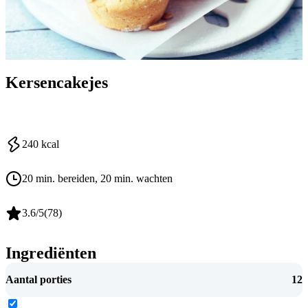
Kersencakejes
240
kcal
20 min. bereiden
, 20 min. wachten
3.6
/5
(
78
)
Ingrediënten
Aantal porties
12