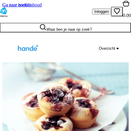
Ga naar hoofdinhoud
Ga naar zoeken
Inloggen
0.00
menu
Waar ben je naar op zoek?
Overzicht