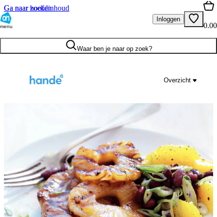
Ga naar hoofdinhoud
Ga naar zoeken
Inloggen
0.00
menu
Waar ben je naar op zoek?
Overzicht