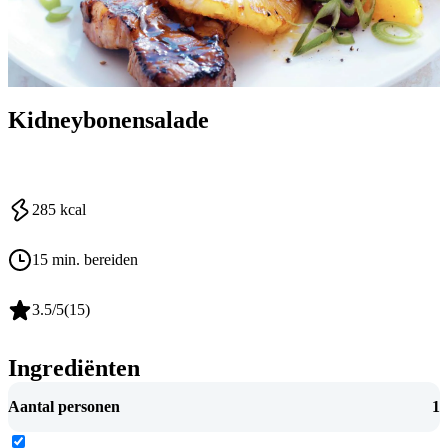
Kidneybonensalade
285
kcal
15 min. bereiden
3.5
/5
(
15
)
Ingrediënten
Aantal personen
1