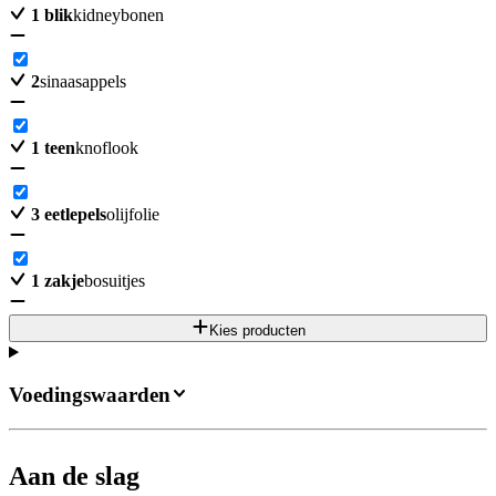
1
blik
kidneybonen
2
sinaasappels
1
teen
knoflook
3
eetlepels
olijfolie
1
zakje
bosuitjes
Kies producten
Voedingswaarden
Aan de slag