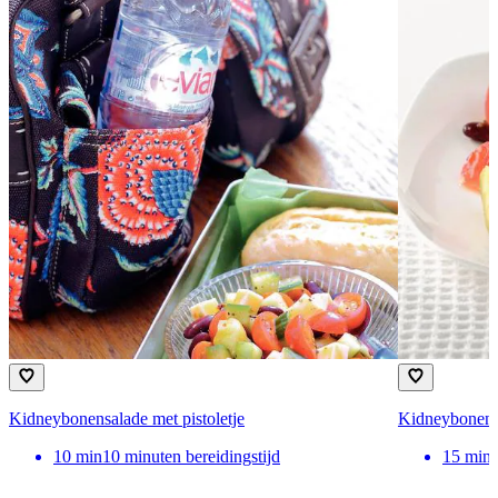
Kidneybonensalade met pistoletje
Kidneybonensa
10
min
10 minuten bereidingstijd
15
min