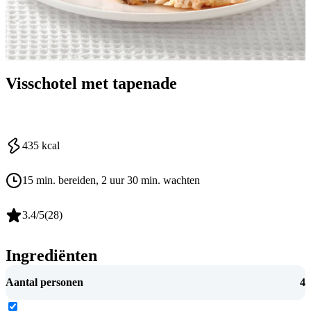
Visschotel met tapenade
435
kcal
15 min. bereiden
, 2 uur 30 min. wachten
3.4
/5
(
28
)
Ingrediënten
Aantal personen
4