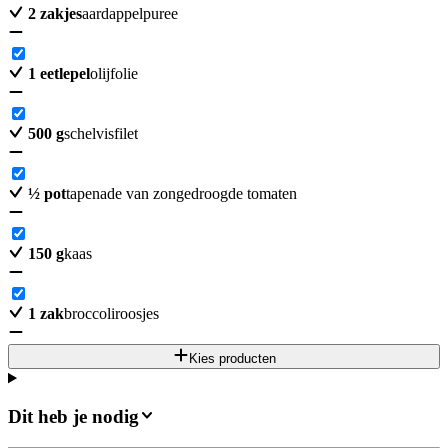
2
zakjes
aardappelpuree
1
eetlepel
olijfolie
500
g
schelvisfilet
½
pot
tapenade van zongedroogde tomaten
150
g
kaas
1
zak
broccoliroosjes
Kies producten
Dit heb je nodig