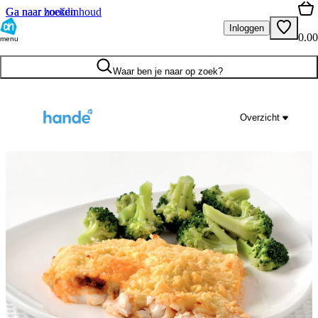
Ga naar hoofdinhoud
Ga naar zoeken
Inloggen
0.00
menu
Waar ben je naar op zoek?
Overzicht