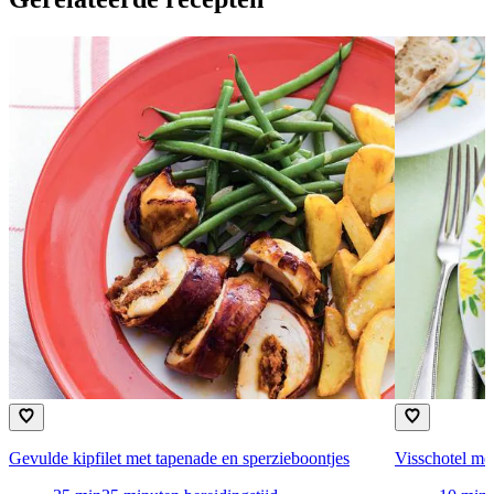
Gevulde kipfilet met tapenade en sperzieboontjes
Visschotel me