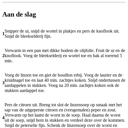
Aan de slag
Snipper de ui, snijd de wortel in plakjes en pers de knoflook uit.
1
Snijd de bleekselderij fijn.
Verwarm in een pan met dikke bodem de olijfolie. Fruit de ui en de
2
knoflook. Voeg de bleekselderij en wortel toe en bak al roerend 5
min.
Voeg de linzen toe en giet de bouillon erbij. Voeg de laurier en de
kruidnagel toe en laat 40 min. zachtjes koken. Snijd ondertussen de
3
aardappelen in stukken. Voeg na 20 min. zachtjes koken ook de
stukken aardappel toe.
Pers de citroen uit. Breng tot slot de linzensoep op smaak met het
sap van de uitgeperste citroen en (versgemalen) peper en zout.
Verwarm op het laatst de worst in de soep. Haal daarna de worst
4
uit de soep, snijd hem in stukken en verdeel deze over de kommen.
Snijd de peterselie fijn. Schenk de linzensoep over de worst en