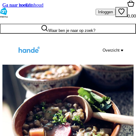
Ga naar hoofdinhoud
Ga naar zoeken
Inloggen
0.00
menu
Waar ben je naar op zoek?
Overzicht