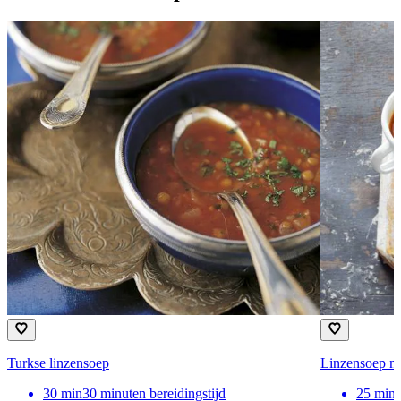
Turkse linzensoep
Linzensoep me
30
min
30 minuten bereidingstijd
25
min