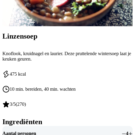
Linzensoep
Knoflook, kruidnagel en laurier. Deze pruttelende wintersoep laat je
keuken geuren.
475
kcal
10 min. bereiden
, 40 min. wachten
3
/5
(
270
)
Ingrediënten
Aantal personen
4