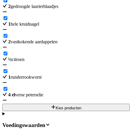
2
gedroogde laurierblaadjes
1
hele kruidnagel
2
vastkokende aardappelen
½
citroen
1
runderrookworst
4
el
verse peterselie
Kies producten
Voedingswaarden