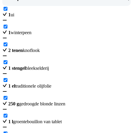
1
ui
1
winterpeen
2
tenen
knoflook
1
stengel
bleekselderij
1
el
traditionele olijfolie
250
g
gedroogde blonde linzen
1
l
groentebouillon van tablet