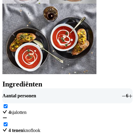
Ingrediënten
Aantal personen
6
4
sjalotten
4
tenen
knoflook