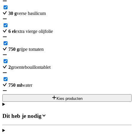
30
g
verse basilicum
6
el
extra vierge olijfolie
750
g
rijpe tomaten
2
groentebouillontablet
750
ml
water
Kies producten
Dit heb je nodig