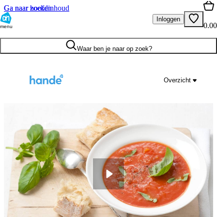
Ga naar hoofdinhoud
Ga naar zoeken
Inloggen
0.00
menu
Waar ben je naar op zoek?
Overzicht