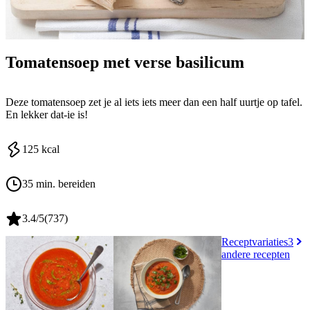
Tomatensoep met verse basilicum
Deze tomatensoep zet je al iets iets meer dan een half uurtje op tafel.
En lekker dat-ie is!
125
kcal
35 min. bereiden
3.4
/5
(
737
)
Receptvariaties
3
andere recepten