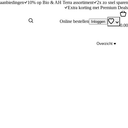
aanbiedingen
10% op Bio & AH Terra assortiment
2x zo snel sparen
Extra korting met Premium Deals
Online bestellen
Inloggen
0.00
Overzicht
Geleense goulash van Marc
dingstijd
30
min
30 minuten bereidingstijd