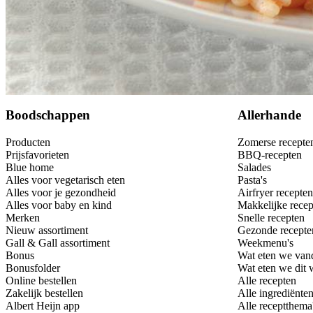
Bewaar
Boodschappen
Allerhande
Producten
Zomerse recepte
Prijsfavorieten
BBQ-recepten
Blue home
Salades
Alles voor vegetarisch eten
Pasta's
Alles voor je gezondheid
Airfryer recepten
Alles voor baby en kind
Makkelijke recep
Merken
Snelle recepten
Nieuw assortiment
Gezonde recepte
Gall & Gall assortiment
Weekmenu's
Bonus
Wat eten we van
Bonusfolder
Wat eten we dit
Online bestellen
Alle recepten
Zakelijk bestellen
Alle ingrediënte
Albert Heijn app
Alle receptthema