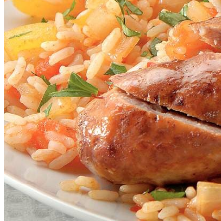
2
tl
paprikapoeder
1
tl
sambal oelek
350
g
rijst
1
pak
braadworst
1
schaaltje
verse peterselie