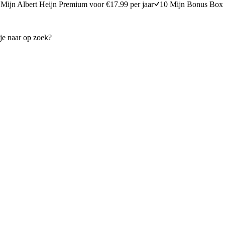
Mijn Albert Heijn Premium voor €17.99 per jaar
10 Mijn Bonus Box 
illa met braadworst
Gekruide braadworst
30 minuten bereidingstijd
25
min
25 minuten berei