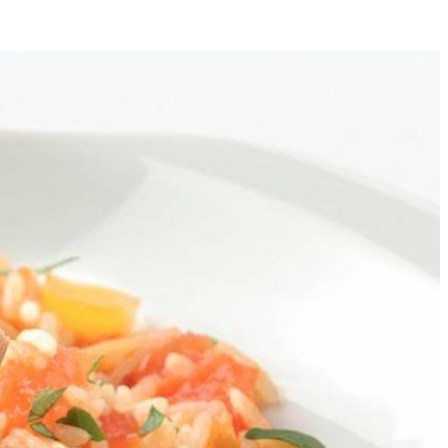
4
in. bakken. Knoflook, paprikapoeder en sambal toevoegen en 1 min.
 brengen en op laag vuur in ca. 15 min. gaar laten worden.
nijden en door de rijst roeren. Rijst over 4 borden verdelen. Worst in