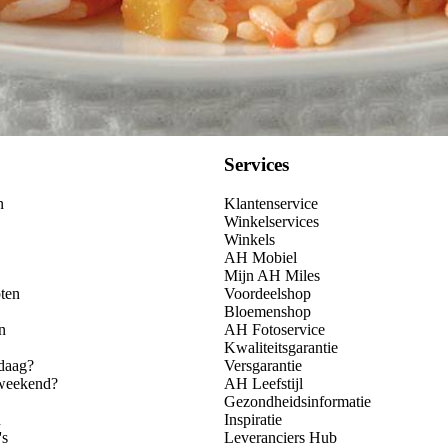
Services
n
Klantenservice
Winkelservices
Winkels
AH Mobiel
Mijn AH Miles
ten
Voordeelshop
Bloemenshop
n
AH Fotoservice
Kwaliteitsgarantie
daag?
Versgarantie
 weekend?
AH Leefstijl
Gezondheidsinformatie
n
Inspiratie
's
Leveranciers Hub