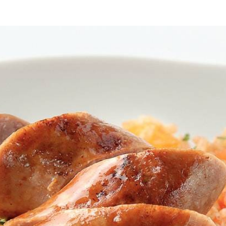
jnsnijden. In diepe pan 3 el olie verhitten en hierin ui en paprika 2 m
 water erdoor roeren. Zout en peper naar smaak toevoegen. Aan de kook
 matig vuur in ca. 20 min. rondom bruin en gaar bakken. Peterselie fijns
Wat vond je van dit recept?