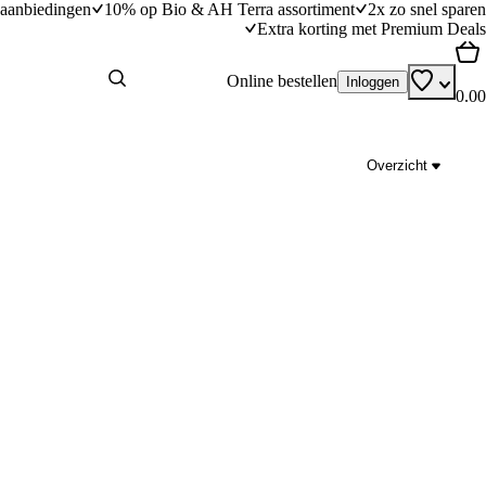
aanbiedingen
10% op Bio & AH Terra assortiment
2x zo snel sparen
Extra korting met Premium Deals
Online bestellen
Inloggen
0.00
Overzicht
Kabeljauwtaartje met geplette bloemkool,
Parmezaanjus en garnalen
dingstijd
45
min
45 minuten bereidingstijd