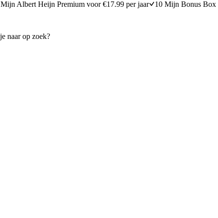
Mijn Albert Heijn Premium voor €17.99 per jaar
10 Mijn Bonus Box 
 Parmezaankorst
Uien-preitaart met olijven
n
120 minuten bereidingstijd
30
min
30 minuten berei