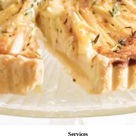
Wat vond je van dit recept?
Kies producten
Services