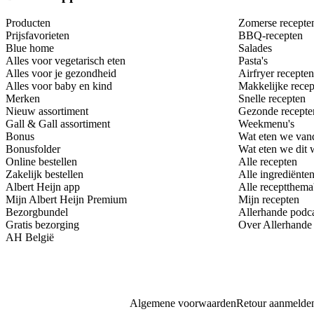
Producten
Zomerse recepte
Prijsfavorieten
BBQ-recepten
Blue home
Salades
Alles voor vegetarisch eten
Pasta's
Alles voor je gezondheid
Airfryer recepten
Alles voor baby en kind
Makkelijke recep
Merken
Snelle recepten
Nieuw assortiment
Gezonde recepte
Gall & Gall assortiment
Weekmenu's
Bonus
Wat eten we van
Bonusfolder
Wat eten we dit
Online bestellen
Alle recepten
Zakelijk bestellen
Alle ingrediënte
Albert Heijn app
Alle receptthema
Mijn Albert Heijn Premium
Mijn recepten
Bezorgbundel
Allerhande podc
Gratis bezorging
Over Allerhande
AH België
Algemene voorwaarden
Retour aanmelde