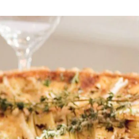
r
n kruimelig mengsel. Schep er 1 ei en 1 el koud water door en kneed tot
 2 el olie in een koekenpan, leg de prei erin en voeg peper en zout toe.
 bebloemd vlak uit tot een ronde lap met een doorsnede van 34 cm. Bek
roquefort, nootmuskaat en peper en zout. Schenk dit mengsel in de taar
 het midden in de oven en bak de taart in 35-40 min. goudbruin en gaar. 
gedekt in de koelkast. Warm de volgende dag in 15 min. op in een ove