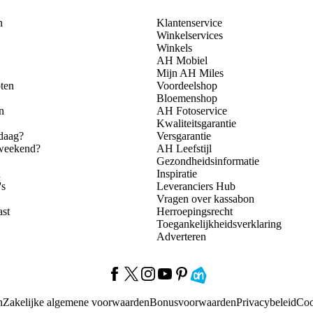
n
Klantenservice
Winkelservices
Winkels
AH Mobiel
Mijn AH Miles
ten
Voordeelshop
Bloemenshop
n
AH Fotoservice
Kwaliteitsgarantie
daag?
Versgarantie
 weekend?
AH Leefstijl
Gezondheidsinformatie
n
Inspiratie
's
Leveranciers Hub
Vragen over kassabon
ast
Herroepingsrecht
Toegankelijkheidsverklaring
Adverteren
n
Zakelijke algemene voorwaarden
Bonusvoorwaarden
Privacybeleid
Coo