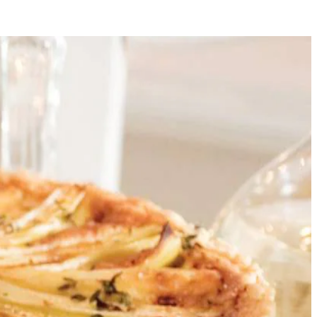
10
 een deegbal. Laat het deeg 30 min. afgedekt rusten. Snijd de preien
 Besprenkel met het citroensap en 2-3 el water. Smoor afgedekt in 8-10
leed er de taartvorm mee, druk het aan de rand goed aan. Snijd het
tbodem en leg de prei er in een cirkel in. Bestrooi met peper en de
Laat afkoelen tot kamertemperatuur.
n van 160 °C.