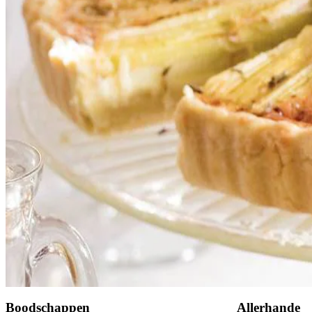
Instructievideo
-
00:29
min.
½
citroen
250
g
mascarpone
200
g
roquefort
1
mespunt
nootmuskaat
2
el
verse tijmblaadjes
Dit heb je nodig
Bewaar
Boodschappen
Allerhande