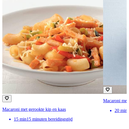
Macaroni met
Macaroni met gerookte kip en kaas
20
min
15
min
15 minuten bereidingstijd