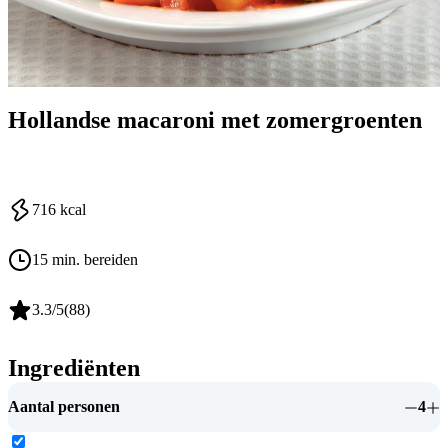
Hollandse macaroni met zomergroenten
716
kcal
15 min. bereiden
3.3
/5
(
88
)
Ingrediënten
Aantal personen
4