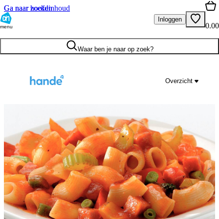
Ga naar hoofdinhoud
Ga naar zoeken
Inloggen
0.00
menu
Waar ben je naar op zoek?
Overzicht