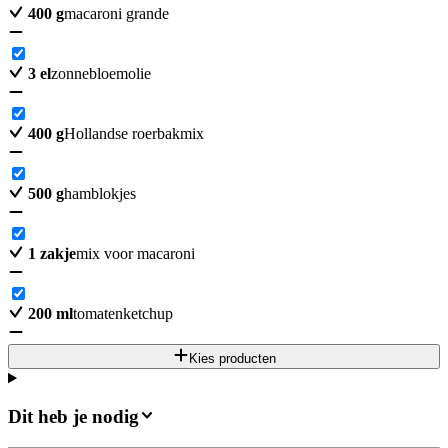
400
g
macaroni grande
3
el
zonnebloemolie
400
g
Hollandse roerbakmix
500
g
hamblokjes
1
zakje
mix voor macaroni
200
ml
tomatenketchup
Kies producten
Dit heb je nodig