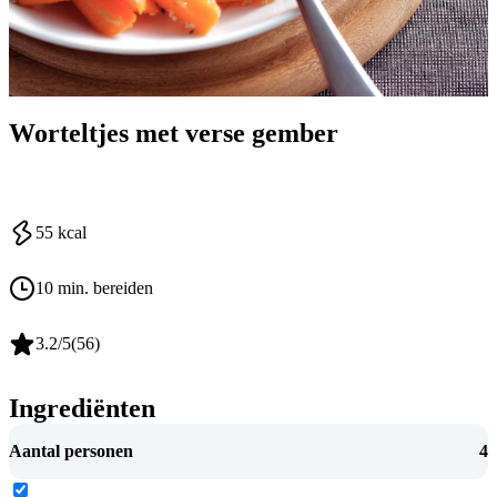
Worteltjes met verse gember
55
kcal
10 min. bereiden
3.2
/5
(
56
)
Ingrediënten
Aantal personen
4