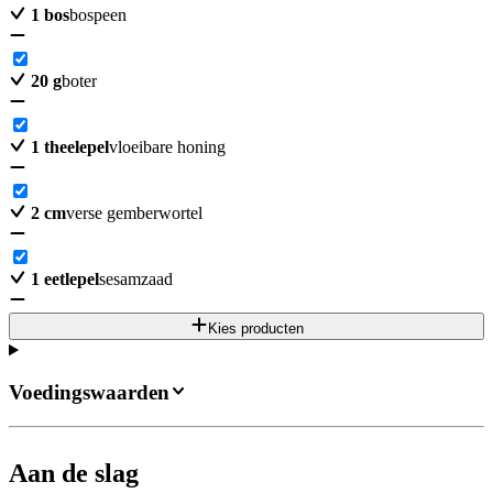
1
bos
bospeen
20
g
boter
1
theelepel
vloeibare honing
2
cm
verse gemberwortel
1
eetlepel
sesamzaad
Kies producten
Voedingswaarden
Aan de slag