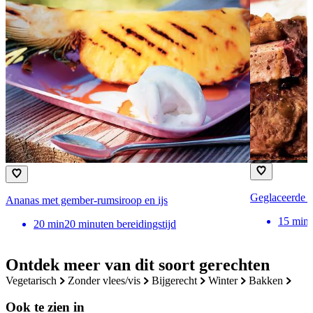
Geglaceerde w
Ananas met gember-rumsiroop en ijs
15
min
20
min
20 minuten bereidingstijd
Ontdek meer van dit soort gerechten
vegetarisch
zonder vlees/vis
bijgerecht
winter
bakken
Ook te zien in