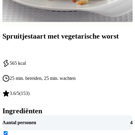
Spruitjestaart met vegetarische worst
565
kcal
25 min. bereiden
, 25 min. wachten
3.6
/5
(
153
)
Ingrediënten
Aantal personen
4