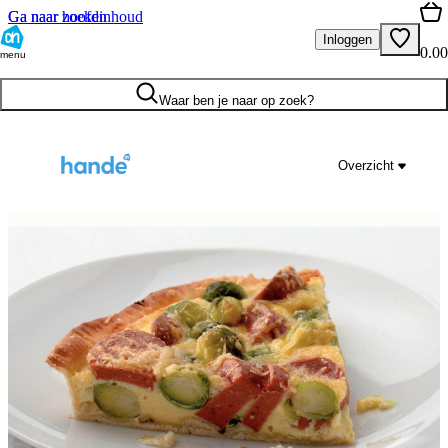
Ga naar hoofdinhoud
Ga naar zoeken
Inloggen
0.00
menu
Waar ben je naar op zoek?
Overzicht