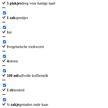
5
plakjes
deeg voor hartige taart
1
zak
spruitjes
1
ui
1
vegetarische rookworst
4
eieren
100
ml
halfvolle koffiemelk
1
el
mosterd
½
zakje
gemalen oude kaas