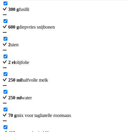
300
g
fusilli
600
g
diepvries snijbonen
2
uien
2
el
olijfolie
250
ml
halfvolle melk
250
ml
water
70
g
mix voor tagliatelle roomsaus