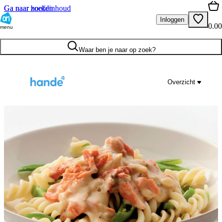
Ga naar hoofdinhoud
Ga naar zoeken
Inloggen
0.00
menu
Waar ben je naar op zoek?
Overzicht