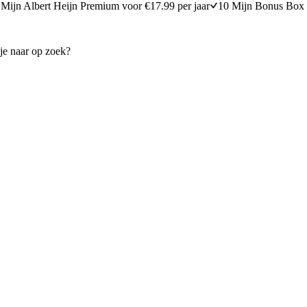
Mijn Albert Heijn Premium voor €17.99 per jaar
10 Mijn Bonus Box 
la bolognese
Tagliatelle met kappertjes en 
45 minuten bereidingstijd
15
min
15 minuten berei