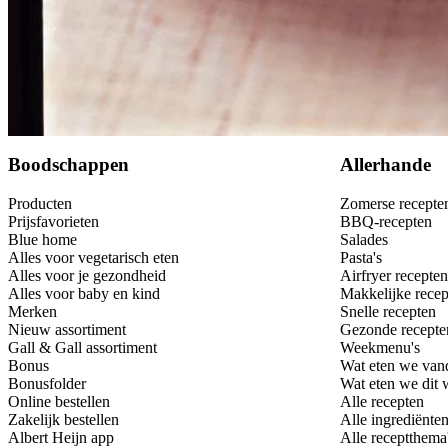
Bewaar
Boodschappen
Allerhande
Producten
Zomerse recepte
Prijsfavorieten
BBQ-recepten
Blue home
Salades
Alles voor vegetarisch eten
Pasta's
Alles voor je gezondheid
Airfryer recepten
Alles voor baby en kind
Makkelijke recep
Merken
Snelle recepten
Nieuw assortiment
Gezonde recepte
Gall & Gall assortiment
Weekmenu's
Bonus
Wat eten we van
Bonusfolder
Wat eten we dit
Online bestellen
Alle recepten
Zakelijk bestellen
Alle ingrediënte
Albert Heijn app
Alle receptthema