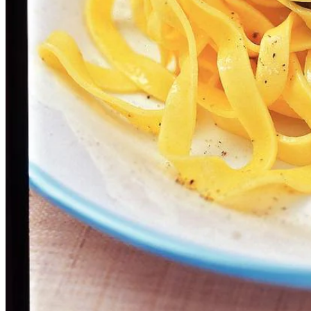
200
ml
lichte rode wijn
400
g
Tasty Tom trostomaten
1
bak
verse tagliatelle
Dit heb je nodig