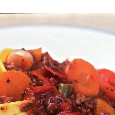
. Knoflook, Italiaanse kruiden en Provençaalse groenten erdoor schepp
cht vuur laten sudderen. Op smaak brengen met zout en peper. Intussen 
 erover scheppen.
Wat vond je van dit recept?