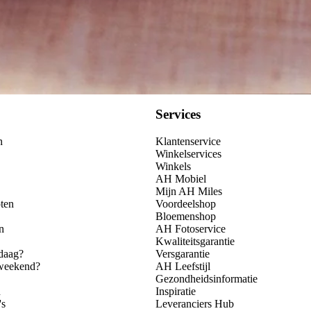
Services
n
Klantenservice
Winkelservices
Winkels
AH Mobiel
Mijn AH Miles
ten
Voordeelshop
Bloemenshop
n
AH Fotoservice
Kwaliteitsgarantie
daag?
Versgarantie
 weekend?
AH Leefstijl
Gezondheidsinformatie
n
Inspiratie
's
Leveranciers Hub