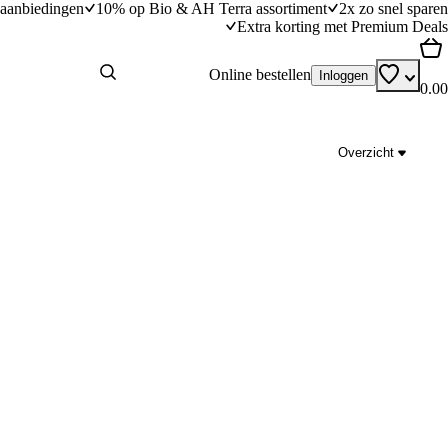
aanbiedingen
10% op Bio & AH Terra assortiment
2x zo snel sparen
Extra korting met Premium Deals
Online bestellen
Inloggen
0.00
Overzicht
salami
Tagliatelle met ratatouille en geitenkaas
dingstijd
30
min
30 minuten bereidingstijd