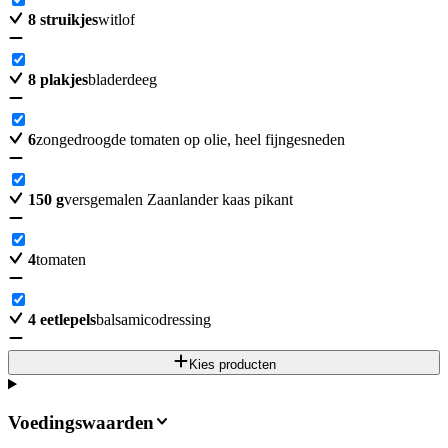
8
struikjes
witlof
8
plakjes
bladerdeeg
6
zongedroogde tomaten op olie, heel fijngesneden
150
g
versgemalen Zaanlander kaas pikant
4
tomaten
4
eetlepels
balsamicodressing
Kies producten
Voedingswaarden