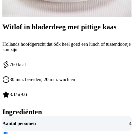
Witlof in bladerdeeg met pittige kaas
Hollands hoofdgerecht dat óók heel goed een lunch of tussendoortje
kan zijn.
760
kcal
30 min. bereiden
, 20 min. wachten
3.1
/5
(
93
)
Ingrediënten
Aantal personen
4