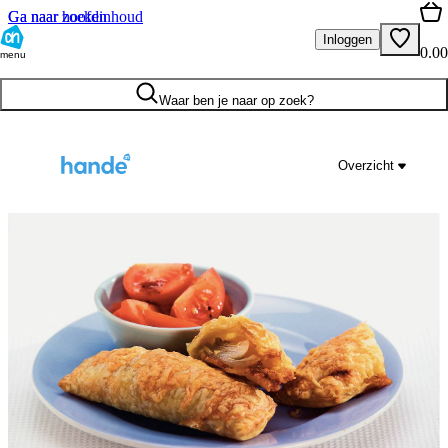
Ga naar hoofdinhoud
Ga naar zoeken
Inloggen
0.00
menu
Waar ben je naar op zoek?
Overzicht