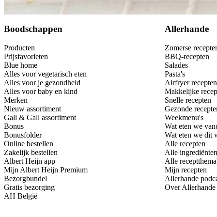
Bewaar
Boodschappen
Allerhande
Producten
Zomerse recepte
Prijsfavorieten
BBQ-recepten
Blue home
Salades
Alles voor vegetarisch eten
Pasta's
Alles voor je gezondheid
Airfryer recepten
Alles voor baby en kind
Makkelijke recep
Merken
Snelle recepten
Nieuw assortiment
Gezonde recepte
Gall & Gall assortiment
Weekmenu's
Bonus
Wat eten we van
Bonusfolder
Wat eten we dit
Online bestellen
Alle recepten
Zakelijk bestellen
Alle ingrediënte
Albert Heijn app
Alle receptthema
Mijn Albert Heijn Premium
Mijn recepten
Bezorgbundel
Allerhande podc
Gratis bezorging
Over Allerhande
AH België