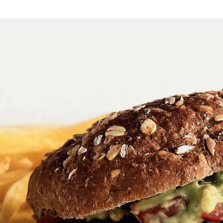
er. Avocado's schoonmaken en pureren. Helft van tomaten in blokjes
s in 8 min. bruinbakken. Broodbollen halveren. Rest van tomaten in pl
 bovenkanten bollen. Hamburgers serveren met frites en rest van gua
Wat vond je van dit recept?