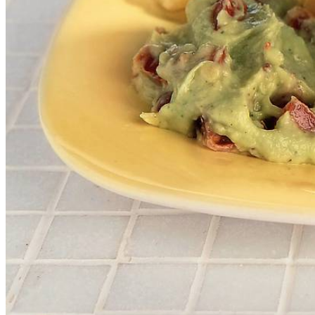
4
hamburgers
1
zak
Twentse donkervolkoren bollen