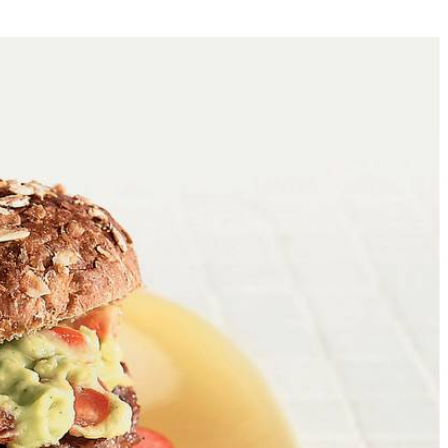
4
 snijden. Tomaat, avocado en mix mengen. Frites in oven bakken
akjes snijden. Onderste helft bollen beleggen met plakjes tomaat.
camole.