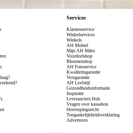
Services
n
Klantenservice
Winkelservices
Winkels
AH Mobiel
Mijn AH Miles
ten
Voordeelshop
Bloemenshop
n
AH Fotoservice
Kwaliteitsgarantie
daag?
Versgarantie
 weekend?
AH Leefstijl
Gezondheidsinformatie
n
Inspiratie
's
Leveranciers Hub
Vragen over kassabon
ast
Herroepingsrecht
Toegankelijkheidsverklaring
Adverteren