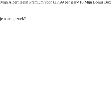
Mijn Albert Heijn Premium voor €17.99 per jaar
10 Mijn Bonus Box 
et avocado
Guacamole wraps met tomate
20 minuten bereidingstijd
20
min
20 minuten berei