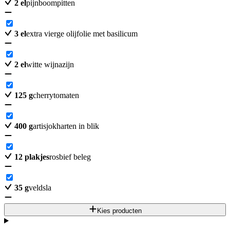
2
el
pijnboompitten
3
el
extra vierge olijfolie met basilicum
2
el
witte wijnazijn
125
g
cherrytomaten
400
g
artisjokharten in blik
12
plakjes
rosbief beleg
35
g
veldsla
Kies producten