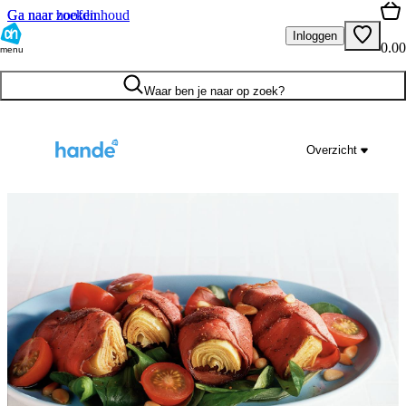
Ga naar hoofdinhoud
Ga naar zoeken
Inloggen
0.00
menu
Waar ben je naar op zoek?
Overzicht