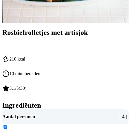
Rosbiefrolletjes met artisjok
210
kcal
10 min. bereiden
3.1
/5
(
30
)
Ingrediënten
Aantal personen
4