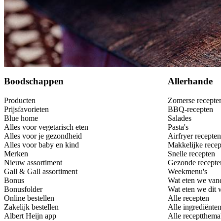
Dit heb je nodig
Bewaar
Boodschappen
Allerhande
Producten
Zomerse recepte
Prijsfavorieten
BBQ-recepten
Blue home
Salades
Alles voor vegetarisch eten
Pasta's
Alles voor je gezondheid
Airfryer recepten
Alles voor baby en kind
Makkelijke recep
Merken
Snelle recepten
Nieuw assortiment
Gezonde recepte
Gall & Gall assortiment
Weekmenu's
Bonus
Wat eten we van
Bonusfolder
Wat eten we dit
Online bestellen
Alle recepten
Zakelijk bestellen
Alle ingrediënte
Albert Heijn app
Alle receptthema