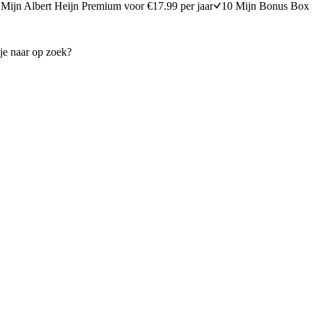
Mijn Albert Heijn Premium voor €17.99 per jaar
10 Mijn Bonus Box 
Rundvlees in rode wijn
n
200 minuten bereidingstijd
20
min
20 minuten berei