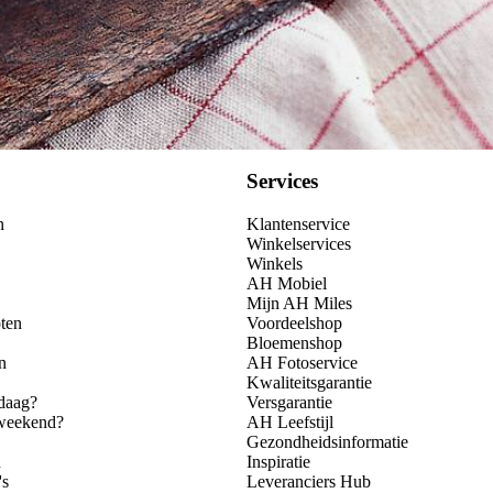
Services
n
Klantenservice
Winkelservices
Winkels
AH Mobiel
Mijn AH Miles
ten
Voordeelshop
Bloemenshop
n
AH Fotoservice
Kwaliteitsgarantie
daag?
Versgarantie
 weekend?
AH Leefstijl
Gezondheidsinformatie
n
Inspiratie
's
Leveranciers Hub