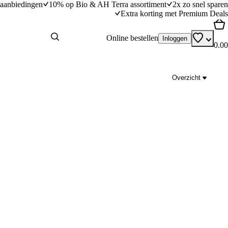
aanbiedingen
10% op Bio & AH Terra assortiment
2x zo snel sparen
Extra korting met Premium Deals
Online bestellen
Inloggen
0.00
Overzicht
Scholrolletjes met prei
dingstijd
30
min
30 minuten bereidingstijd