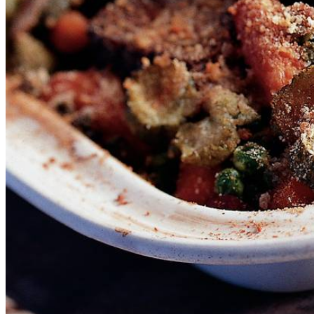
2
laurierblaadjes
12
bospeentjes
8
bosuitjes
225
g
tuinerwten
1
eetlepel
dijonmosterd
4
augurken
2
eetlepels
paneermeel