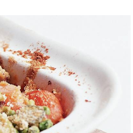
4
toevoegen en op middelhoog vuur rondom bruin braden. Wijn met 4 dl
 van ca. 4 cm snijden. Groenten door vlees mengen en geheel afgedekt
erwarmen op 220 ºC. Vlees en groenten met schuimspaan uit pan
over vlees en groenten schenken. Augurken in plakjes snijden en