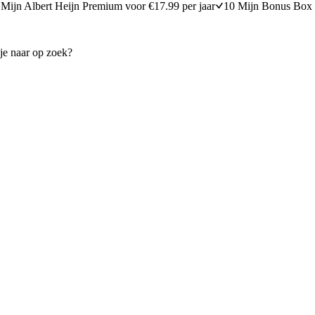
Mijn Albert Heijn Premium voor €17.99 per jaar
10 Mijn Bonus Box 
pel en abdijkaas
Meloensalade met ham en wa
30 minuten bereidingstijd
10
min
10 minuten berei