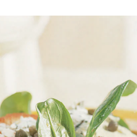
ijn, mosterd en olie tot een vinaigrette. Voeg peper en zout naar smaak
n rooster de andere kant goudbruin. Beleg de geroosterde sneetjes broo
alade. Leg de sneetjes brood met kaas op de salade en verdeel de kappe