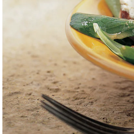
200
g
blauwaderkaas
1
zak
veldsla
1
el
kappertjes