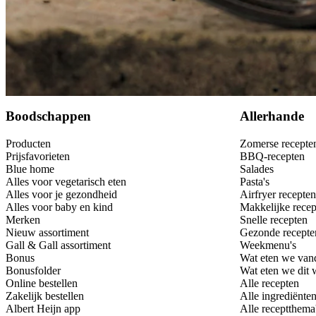
Bewaar
Boodschappen
Allerhande
Producten
Zomerse recepte
Prijsfavorieten
BBQ-recepten
Blue home
Salades
Alles voor vegetarisch eten
Pasta's
Alles voor je gezondheid
Airfryer recepten
Alles voor baby en kind
Makkelijke recep
Merken
Snelle recepten
Nieuw assortiment
Gezonde recepte
Gall & Gall assortiment
Weekmenu's
Bonus
Wat eten we van
Bonusfolder
Wat eten we dit
Online bestellen
Alle recepten
Zakelijk bestellen
Alle ingrediënte
Albert Heijn app
Alle receptthema