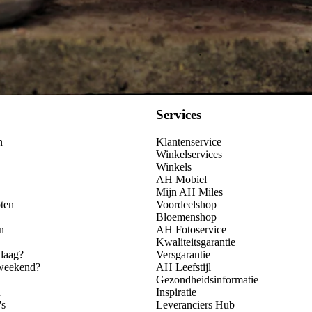
Services
n
Klantenservice
Winkelservices
Winkels
AH Mobiel
Mijn AH Miles
ten
Voordeelshop
Bloemenshop
n
AH Fotoservice
Kwaliteitsgarantie
daag?
Versgarantie
 weekend?
AH Leefstijl
Gezondheidsinformatie
n
Inspiratie
's
Leveranciers Hub