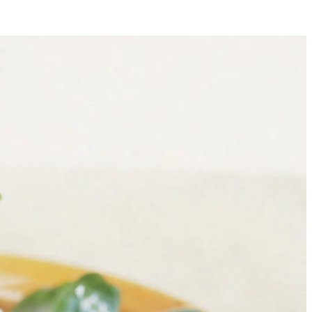
4
 toe. Snijd de baguette in 12 sneetjes en rooster vlak onder de grill
d met blauwe kaas. Verdeel de veldsla over 4 bordjes en strooi de
rtjes erover.