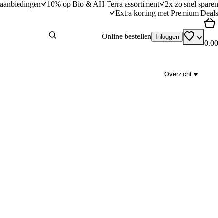
aanbiedingen
10% op Bio & AH Terra assortiment
2x zo snel sparen
Extra korting met Premium Deals
Online bestellen
Inloggen
0.00
Overzicht
lnoten
Bleekselderijsalade met mosterddressing
dingstijd
15
min
15 minuten bereidingstijd