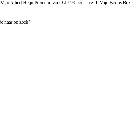
Mijn Albert Heijn Premium voor €17.99 per jaar
10 Mijn Bonus Box 
engarnalen met limoen
Geroosterde garnalen met li
25 minuten bereidingstijd
20
min
20 minuten berei