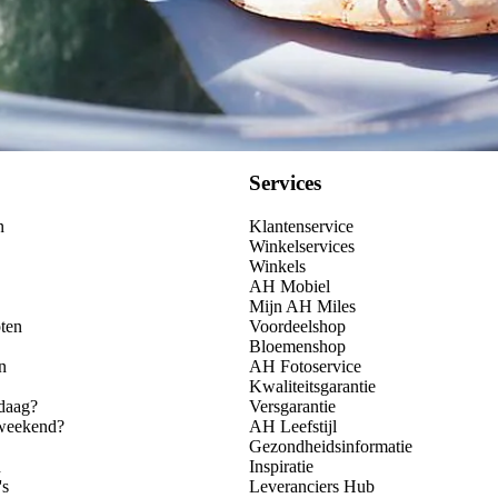
Services
n
Klantenservice
Winkelservices
Winkels
AH Mobiel
Mijn AH Miles
ten
Voordeelshop
Bloemenshop
n
AH Fotoservice
Kwaliteitsgarantie
daag?
Versgarantie
 weekend?
AH Leefstijl
Gezondheidsinformatie
n
Inspiratie
's
Leveranciers Hub