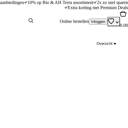
aanbiedingen
10% op Bio & AH Terra assortiment
2x zo snel sparen
Extra korting met Premium Deals
Online bestellen
Inloggen
0.00
Overzicht
moen
Pittige guacamole
dingstijd
10
min
10 minuten bereidingstijd