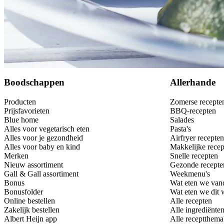
Bewaar
Boodschappen
Allerhande
Producten
Zomerse recepte
Prijsfavorieten
BBQ-recepten
Blue home
Salades
Alles voor vegetarisch eten
Pasta's
Alles voor je gezondheid
Airfryer recepten
Alles voor baby en kind
Makkelijke recep
Merken
Snelle recepten
Nieuw assortiment
Gezonde recepte
Gall & Gall assortiment
Weekmenu's
Bonus
Wat eten we van
Bonusfolder
Wat eten we dit
Online bestellen
Alle recepten
Zakelijk bestellen
Alle ingrediënte
Albert Heijn app
Alle receptthema