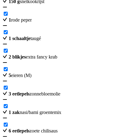
150
g
snelkookrijst
1
rode peper
1
schaaltje
taugé
2
blikjes
extra fancy krab
5
eieren (M)
3
eetlepels
zonnebloemolie
1
zak
nasi/bami groentemix
6
eetlepels
zoete chilisaus