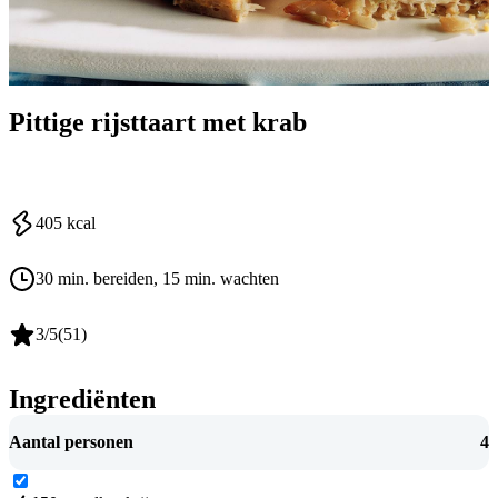
Pittige rijsttaart met krab
405
kcal
30 min. bereiden
, 15 min. wachten
3
/5
(
51
)
Ingrediënten
Aantal personen
4