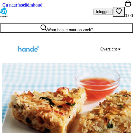
Ga naar hoofdinhoud
Ga naar zoeken
Inloggen
0.00
menu
Waar ben je naar op zoek?
Overzicht