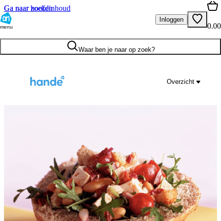
Ga naar hoofdinhoud
Ga naar zoeken
Inloggen
0.00
menu
Waar ben je naar op zoek?
Overzicht