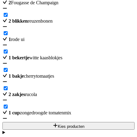
2
Fougasse de Champaign
2
blikken
reuzenbonen
1
rode ui
1
bekertje
witte kaasblokjes
1
bakje
cherrytomaatjes
2
zakjes
rucola
1
cup
zongedroogde tomatenmix
Kies producten