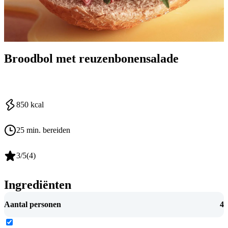
Broodbol met reuzenbonensalade
850
kcal
25 min. bereiden
3
/5
(
4
)
Ingrediënten
Aantal personen
4