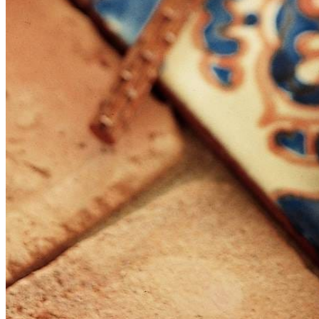
zout
enkele druppels
tabasco
24
slakken
Dit heb je nodig