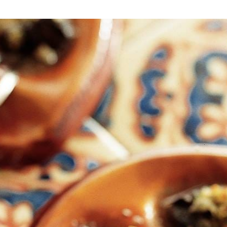
ok pellen en fijn snipperen. In steelpan boter en olie verhitten. Sjal
n. Botermengsel erover scheppen. In midden van oven slakken ca. 5 min
Wat vond je van dit recept?