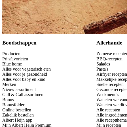
Bewaar
Boodschappen
Allerhande
Producten
Zomerse recepte
Prijsfavorieten
BBQ-recepten
Blue home
Salades
Alles voor vegetarisch eten
Pasta's
Alles voor je gezondheid
Airfryer recepten
Alles voor baby en kind
Makkelijke recep
Merken
Snelle recepten
Nieuw assortiment
Gezonde recepte
Gall & Gall assortiment
Weekmenu's
Bonus
Wat eten we van
Bonusfolder
Wat eten we dit
Online bestellen
Alle recepten
Zakelijk bestellen
Alle ingrediënte
Albert Heijn app
Alle receptthema
Mijn Albert Heijn Premium
Mijn recepten