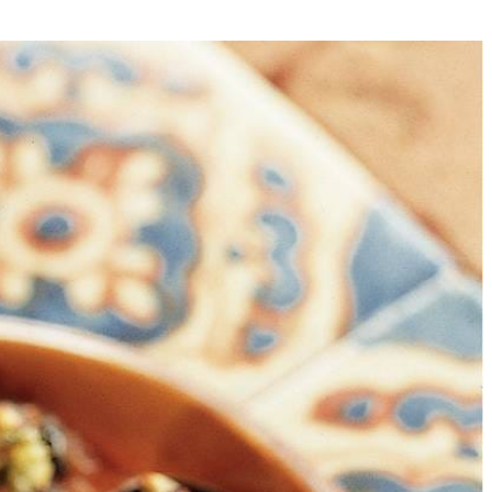
4
ot, knoflook en oregano erdoor scheppen. Op smaak brengen met zout
uten bakken. Serveren met stokbrood.