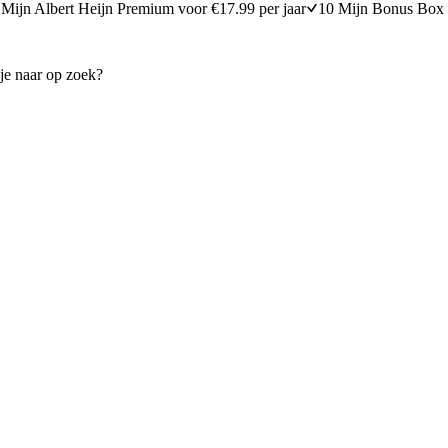
Mijn Albert Heijn Premium voor €17.99 per jaar
10 Mijn Bonus Box 
 gebakken slakjes
Sperziebonen met citroen en 
15 minuten bereidingstijd
25
min
25 minuten berei