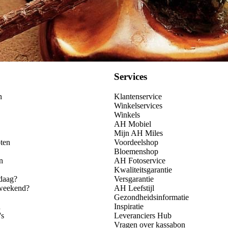
Services
n
Klantenservice
Winkelservices
Winkels
AH Mobiel
Mijn AH Miles
ten
Voordeelshop
Bloemenshop
n
AH Fotoservice
Kwaliteitsgarantie
daag?
Versgarantie
 weekend?
AH Leefstijl
Gezondheidsinformatie
n
Inspiratie
's
Leveranciers Hub
Vragen over kassabon