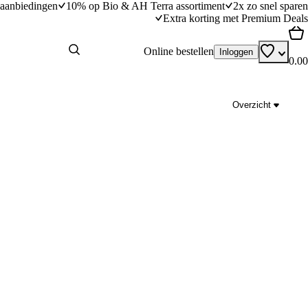
aanbiedingen
10% op Bio & AH Terra assortiment
2x zo snel sparen
Extra korting met Premium Deals
Online bestellen
Inloggen
0.00
Overzicht
pecorino
Venkel-sinaasappelsalade met oregano
dingstijd
15
min
15 minuten bereidingstijd