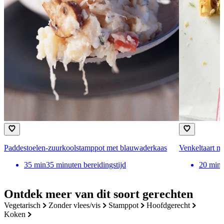
Paddestoelen-zuurkoolstamppot met blauwaderkaas
Venkeltaart m
35
min
35 minuten bereidingstijd
20
min
Ontdek meer van dit soort gerechten
vegetarisch
zonder vlees/vis
stamppot
hoofdgerecht
koken