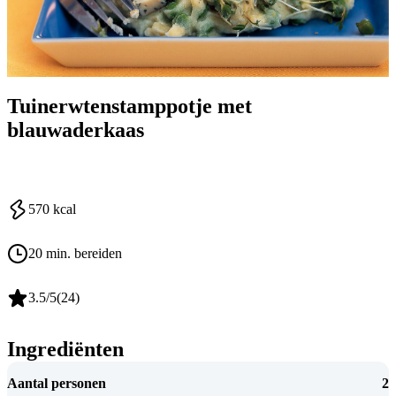
Tuinerwtenstamppotje met
blauwaderkaas
570
kcal
20 min. bereiden
3.5
/5
(
24
)
Ingrediënten
Aantal personen
2