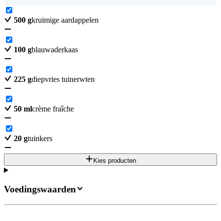
500
g
kruimige aardappelen
100
g
blauwaderkaas
225
g
diepvries tuinerwten
50
ml
crème fraîche
20
g
tuinkers
Kies producten
Voedingswaarden