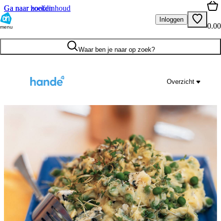
Ga naar hoofdinhoud
Ga naar zoeken
Inloggen
0.00
menu
Waar ben je naar op zoek?
Overzicht