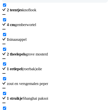
2
teentjes
knoflook
4
cm
gemberwortel
1
sinaasappel
2
theelepels
grove mosterd
1
eetlepel
(roerbak)olie
zout en versgemalen peper
1
struikje
Shanghai paksoi