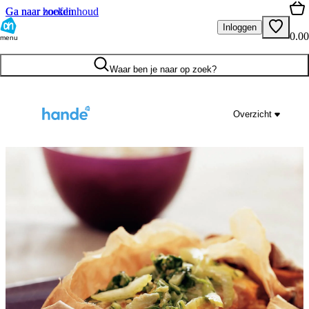
Ga naar hoofdinhoud
Ga naar zoeken
Inloggen
0.00
menu
Waar ben je naar op zoek?
Overzicht