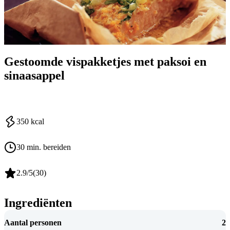
Gestoomde vispakketjes met paksoi en
sinaasappel
350
kcal
30 min. bereiden
2.9
/5
(
30
)
Ingrediënten
Aantal personen
2