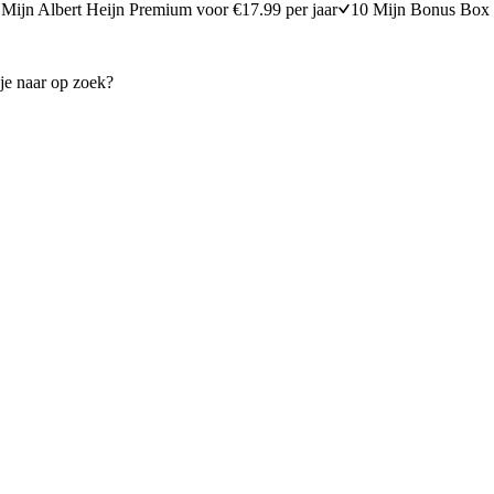
Mijn Albert Heijn Premium voor €17.99 per jaar
10 Mijn Bonus Box 
t selderij en tomaatjes
Stokbrood 'gezond' XL met b
15 minuten bereidingstijd
20
min
20 minuten berei