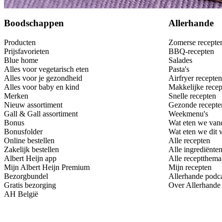
Bewaar
Boodschappen
Allerhande
Producten
Zomerse recepte
Prijsfavorieten
BBQ-recepten
Blue home
Salades
Alles voor vegetarisch eten
Pasta's
Alles voor je gezondheid
Airfryer recepten
Alles voor baby en kind
Makkelijke recep
Merken
Snelle recepten
Nieuw assortiment
Gezonde recepte
Gall & Gall assortiment
Weekmenu's
Bonus
Wat eten we van
Bonusfolder
Wat eten we dit
Online bestellen
Alle recepten
Zakelijk bestellen
Alle ingrediënte
Albert Heijn app
Alle receptthema
Mijn Albert Heijn Premium
Mijn recepten
Bezorgbundel
Allerhande podc
Gratis bezorging
Over Allerhande
AH België