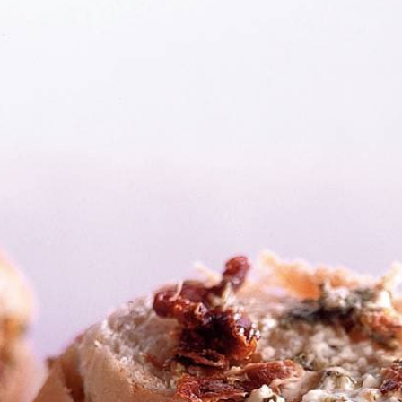
s snijden. Ham in reepjes snijden. Peterselie fijn knippen. Roomkaa
12 plakken ontstaan die aan onderzijde nog vast zitten. Roomkaasmengs
kbroodplakken lossnijden en direct serveren.
Wat vond je van dit recept?
Kies producten