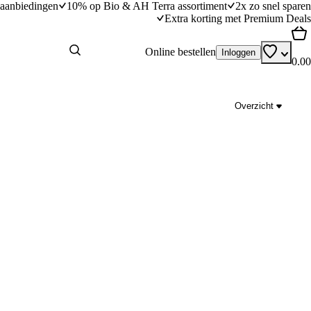
aanbiedingen
10% op Bio & AH Terra assortiment
2x zo snel sparen
Extra korting met Premium Deals
Online bestellen
Inloggen
0.00
Overzicht
oerenkaas
Stokbrood met basilicumboter
dingstijd
15
min
15 minuten bereidingstijd