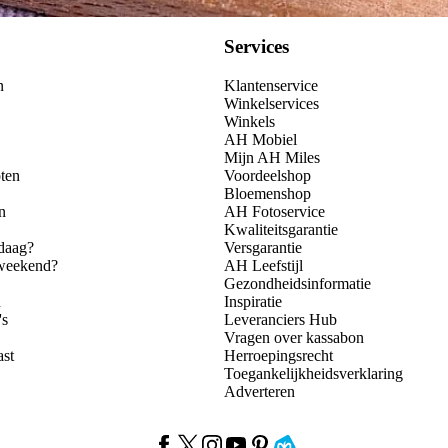
Services
n
Klantenservice
Winkelservices
Winkels
AH Mobiel
Mijn AH Miles
ten
Voordeelshop
Bloemenshop
n
AH Fotoservice
Kwaliteitsgarantie
daag?
Versgarantie
 weekend?
AH Leefstijl
Gezondheidsinformatie
n
Inspiratie
's
Leveranciers Hub
Vragen over kassabon
ast
Herroepingsrecht
Toegankelijkheidsverklaring
Adverteren