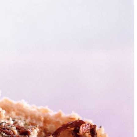
4
s in kom mengen met tomaat, ham en peterselie. Op smaak brengen
el tussen plakken smeren. Plakken tegen elkaar drukken. Stokbrood