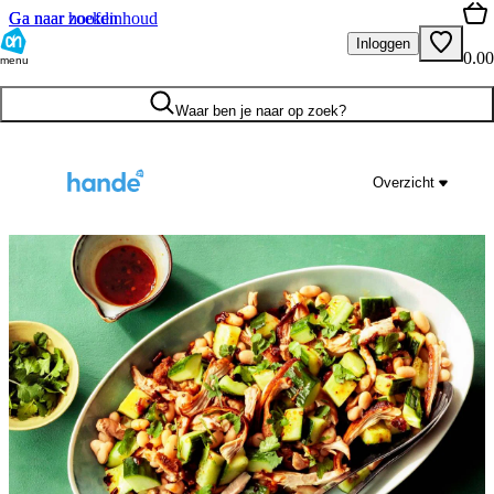
Ga naar hoofdinhoud
Ga naar zoeken
Inloggen
0.00
menu
Waar ben je naar op zoek?
Overzicht