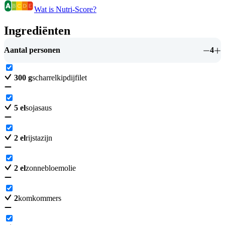
Wat is Nutri-Score?
Ingrediënten
Aantal personen
4
300
g
scharrelkipdijfilet
5
el
sojasaus
2
el
rijstazijn
2
el
zonnebloemolie
2
komkommers