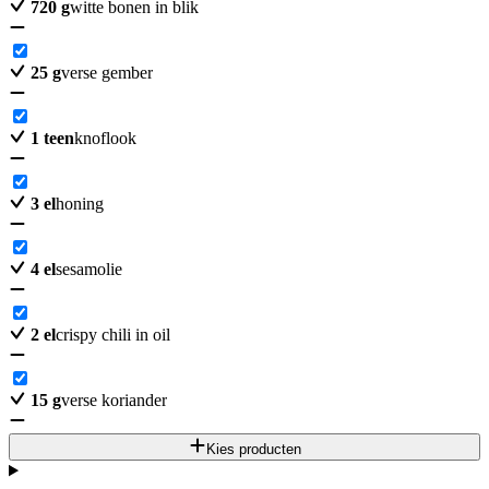
720
g
witte bonen in blik
25
g
verse gember
1
teen
knoflook
3
el
honing
4
el
sesamolie
2
el
crispy chili in oil
15
g
verse koriander
Kies producten