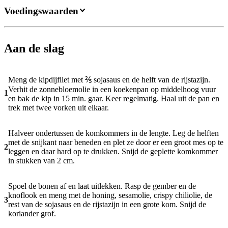
Voedingswaarden
Aan de slag
Meng de kipdijfilet met ⅖ sojasaus en de helft van de rijstazijn.
Verhit de zonnebloemolie in een koekenpan op middelhoog vuur
1
en bak de kip in 15 min. gaar. Keer regelmatig. Haal uit de pan en
trek met twee vorken uit elkaar.
Halveer ondertussen de komkommers in de lengte. Leg de helften
met de snijkant naar beneden en plet ze door er een groot mes op te
2
leggen en daar hard op te drukken. Snijd de geplette komkommer
in stukken van 2 cm.
Spoel de bonen af en laat uitlekken. Rasp de gember en de
knoflook en meng met de honing, sesamolie, crispy chiliolie, de
3
rest van de sojasaus en de rijstazijn in een grote kom. Snijd de
koriander grof.