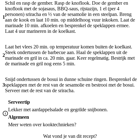
Schil en rasp de gember. Rasp de knoflook. Doe de gember en
knoflook met de sojasaus, BBQ-saus, rijstazijn, 1 el (per 4
personen) sriracha en ½ van de sesamolie in een steelpan. Breng
1
aan de kook en laat 10 min. op middelhoog vuur inkoken. Laat de
marinade 10 min. afkoelen en besprenkel de speklappen ermee.
Laat 4 uur marineren in de koelkast.
Laat het vlees 20 min. op temperatuur komen buiten de koelkast.
Steek ondertussen de barbecue aan. Haal de speklappen uit de
2
marinade en gril in ca. 20 min. gaar. Keer regelmatig. Bestrijk met
de marinade en gril nog eens 5 min.
Snijd ondertussen de bosui in dunne schuine ringen. Besprenkel de
3
speklappen met de rest van de sesamolie en bestrooi met de bosui.
Serveer met de rest van de sriracha.
Serveertip
Lekker met aardappelsalade en gegrilde snijbonen.
Algemeen
Meer weten over
kooktechnieken
?
Wat vond je van dit recept?