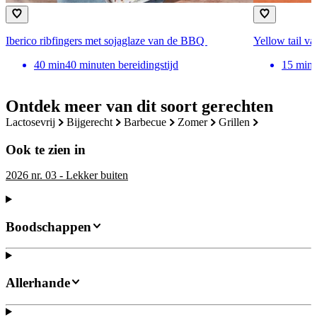
Iberico ribfingers met sojaglaze van de BBQ
Yellow tail v
40
min
40 minuten bereidingstijd
15
min
Ontdek meer van dit soort gerechten
lactosevrij
bijgerecht
barbecue
zomer
grillen
Ook te zien in
2026 nr. 03 - Lekker buiten
Boodschappen
Allerhande