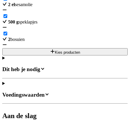
2
el
sesamolie
500
g
speklapjes
2
bosuien
Kies producten
Dit heb je nodig
Voedingswaarden
Aan de slag