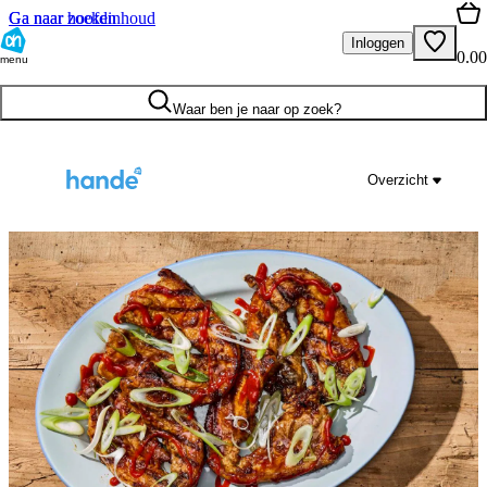
Ga naar hoofdinhoud
Ga naar zoeken
Inloggen
0.00
menu
Waar ben je naar op zoek?
Overzicht