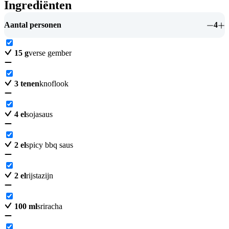
Ingrediënten
Aantal personen
4
15
g
verse gember
3
tenen
knoflook
4
el
sojasaus
2
el
spicy bbq saus
2
el
rijstazijn
100
ml
sriracha