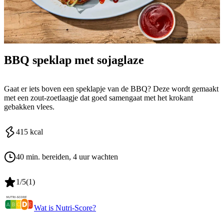
BBQ speklap met sojaglaze
Gaat er iets boven een speklapje van de BBQ? Deze wordt gemaakt
met een zout-zoetlaagje dat goed samengaat met het krokant
gebakken vlees.
415
kcal
40 min. bereiden
, 4 uur wachten
1
/5
(
1
)
Wat is Nutri-Score?