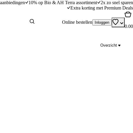
aanbiedingen
10% op Bio & AH Terra assortiment
2x zo snel sparen
Extra korting met Premium Deals
Online bestellen
Inloggen
0.00
Overzicht
ardappelpuree
Witlof ovenschotel met ham, kaas en moster
dingstijd
30
min
30 minuten bereidingstijd