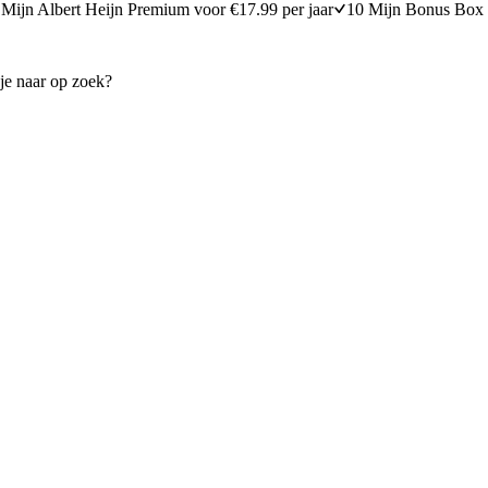
Mijn Albert Heijn Premium voor €17.99 per jaar
10 Mijn Bonus Box 
met spekjes
Ham-kaaswitlof met romige a
30 minuten bereidingstijd
30
min
30 minuten berei