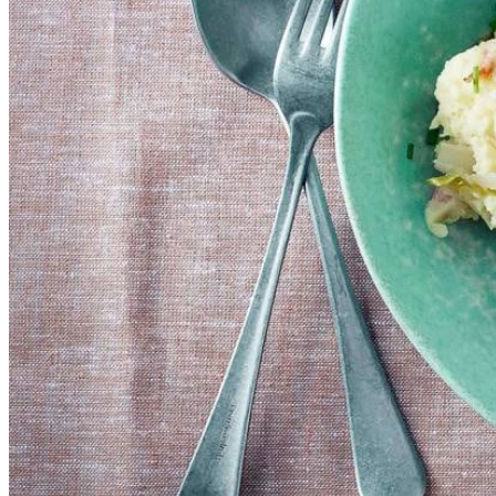
Vegatip
Ook lekker met plantaardige spekjes in plaats van hamreepje
150
g
hamreepjes
Algemeen
Meer weten over
kooktechnieken
?
150
ml
volle melk
12.5
g
verse bieslook
1
el
Franse mosterd
100
g
geraspte Goudse oude kaas 48+
Dit heb je nodig