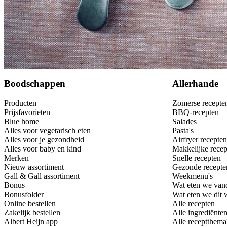
Bewaar
Boodschappen
Allerhande
Producten
Zomerse recepte
Prijsfavorieten
BBQ-recepten
Blue home
Salades
Alles voor vegetarisch eten
Pasta's
Alles voor je gezondheid
Airfryer recepten
Alles voor baby en kind
Makkelijke recep
Merken
Snelle recepten
Nieuw assortiment
Gezonde recepte
Gall & Gall assortiment
Weekmenu's
Bonus
Wat eten we van
Bonusfolder
Wat eten we dit
Online bestellen
Alle recepten
Zakelijk bestellen
Alle ingrediënte
Albert Heijn app
Alle receptthema