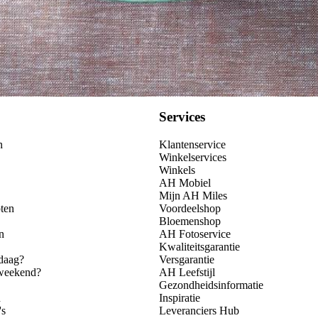
Services
n
Klantenservice
Winkelservices
Winkels
AH Mobiel
Mijn AH Miles
ten
Voordeelshop
Bloemenshop
n
AH Fotoservice
Kwaliteitsgarantie
daag?
Versgarantie
 weekend?
AH Leefstijl
Gezondheidsinformatie
n
Inspiratie
's
Leveranciers Hub