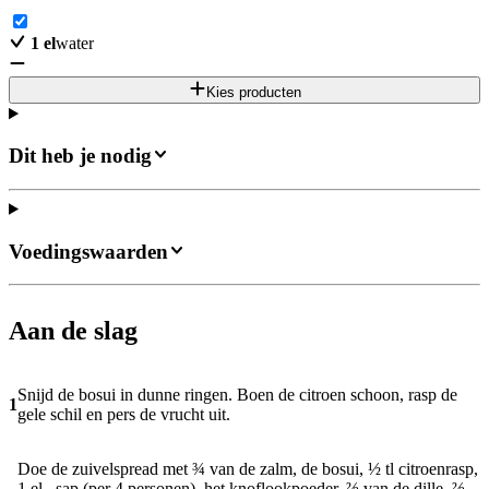
1
el
water
Kies producten
Dit heb je nodig
Voedingswaarden
Aan de slag
Snijd de bosui in dunne ringen. Boen de citroen schoon, rasp de
1
gele schil en pers de vrucht uit.
Doe de zuivelspread met ¾ van de zalm, de bosui, ½ tl citroenrasp,
1 el –sap (per 4 personen), het knoflookpoeder, ⅔ van de dille, ⅔