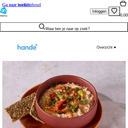
Ga naar hoofdinhoud
Ga naar zoeken
Inloggen
0.00
menu
Waar ben je naar op zoek?
Overzicht