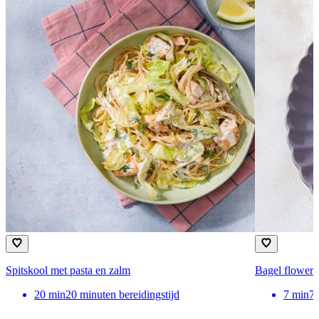
Spitskool met pasta en zalm
Bagel flower 
20
min
20 minuten bereidingstijd
7
min
7 