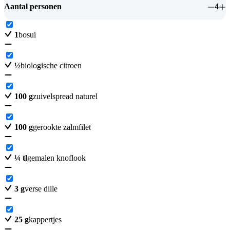
Aantal personen
4
1
bosui
½
biologische citroen
100
g
zuivelspread naturel
100
g
gerookte zalmfilet
¼
tl
gemalen knoflook
3
g
verse dille
25
g
kappertjes