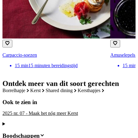
Carpaccio-soezen
Amuselepels m
15
min
15 minuten bereidingstijd
15
min
Ontdek meer van dit soort gerechten
borrelhapje
kerst
shared dining
kersthapjes
Ook te zien in
2025 nr. 07 - Maak het nóg meer Kerst
Boodschappen