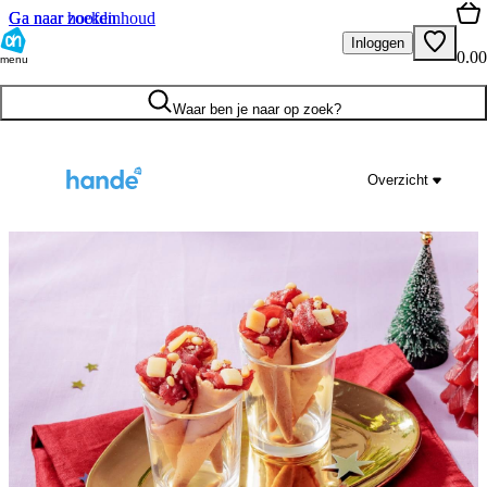
Ga naar hoofdinhoud
Ga naar zoeken
Inloggen
0.00
menu
Waar ben je naar op zoek?
Overzicht