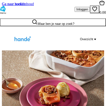
Ga naar hoofdinhoud
Ga naar zoeken
Inloggen
0.00
menu
Waar ben je naar op zoek?
Overzicht