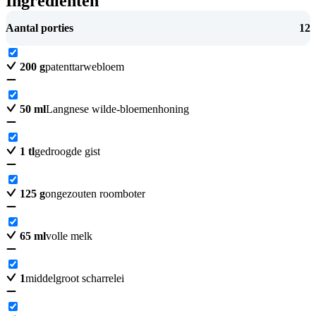
Ingrediënten
Aantal porties
12
200
g
patenttarwebloem
50
ml
Langnese wilde-bloemenhoning
1
tl
gedroogde gist
125
g
ongezouten roomboter
65
ml
volle melk
1
middelgroot scharrelei