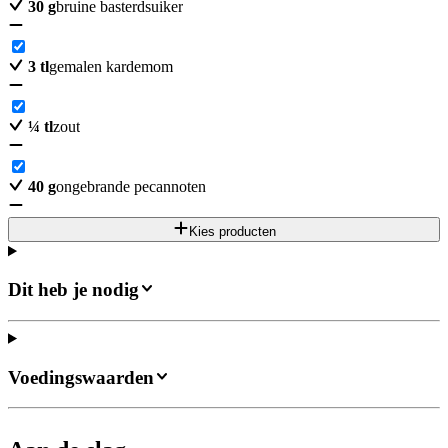
30
g
bruine basterdsuiker
3
tl
gemalen kardemom
¼
tl
zout
40
g
ongebrande pecannoten
Kies producten
Dit heb je nodig
Voedingswaarden