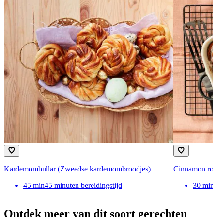
Kardemombullar (Zweedse kardemombroodjes)
Cinnamon rol
45
min
45 minuten bereidingstijd
30
min
Ontdek meer van dit soort gerechten