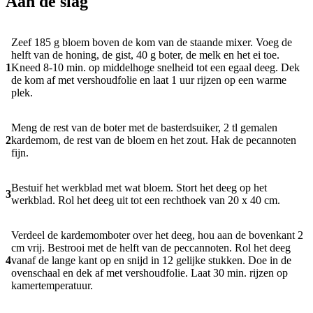
Aan de slag
Zeef 185 g bloem boven de kom van de staande mixer. Voeg de
helft van de honing, de gist, 40 g boter, de melk en het ei toe.
1
Kneed 8-10 min. op middelhoge snelheid tot een egaal deeg. Dek
de kom af met vershoudfolie en laat 1 uur rijzen op een warme
plek.
Meng de rest van de boter met de basterdsuiker, 2 tl gemalen
2
kardemom, de rest van de bloem en het zout. Hak de pecannoten
fijn.
Bestuif het werkblad met wat bloem. Stort het deeg op het
3
werkblad. Rol het deeg uit tot een rechthoek van 20 x 40 cm.
Verdeel de kardemomboter over het deeg, hou aan de bovenkant 2
cm vrij. Bestrooi met de helft van de peccannoten. Rol het deeg
4
vanaf de lange kant op en snijd in 12 gelijke stukken. Doe in de
ovenschaal en dek af met vershoudfolie. Laat 30 min. rijzen op
kamertemperatuur.