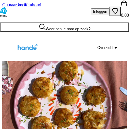
Ga naar hoofdinhoud
Ga naar zoeken
Inloggen
0.00
menu
Waar ben je naar op zoek?
Overzicht