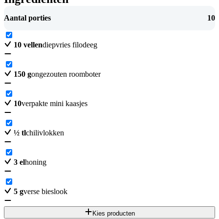
Aantal porties
10
10
vellen
diepvries filodeeg
150
g
ongezouten roomboter
10
verpakte mini kaasjes
½
tl
chilivlokken
3
el
honing
5
g
verse bieslook
Kies producten