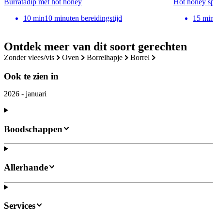
Burratadip met hot honey
Hot honey spru
10
min
10 minuten bereidingstijd
15
min
Ontdek meer van dit soort gerechten
zonder vlees/vis
oven
borrelhapje
borrel
Ook te zien in
2026 - januari
Boodschappen
Allerhande
Services