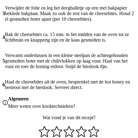
Verwijder de folie en leg het deegballetje op een met bakpapier
3
beklede bakplaat. Maak zo ook de rest van de cheesebites. Houd 2
el gesmolten boter apart (per 10 cheesebites).
Bak de cheesebites ca. 15 min. in het midden van de oven tot ze
4
lichtbruin en knapperig zijn en de kaas gesmolten is.
Verwarm ondertussen in een kleine steelpan de achtergehouden
5
gesmolten boter met de chilivlokken op laag vuur. Haal van het
vuur en roer de honing erdoor. Snijd de bieslook fijn.
Haal de cheesebites uit de oven, besprenkel met de hot honey en
6
bestrooi met de bieslook. Serveer direct.
Algemeen
Meer weten over
kooktechnieken
?
Wat vond je van dit recept?