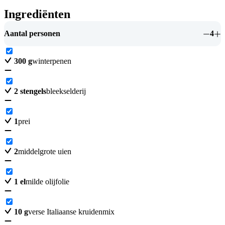
Ingrediënten
Aantal personen
4
300
g
winterpenen
2
stengels
bleekselderij
1
prei
2
middelgrote uien
1
el
milde olijfolie
10
g
verse Italiaanse kruidenmix