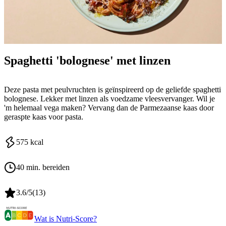
Spaghetti 'bolognese' met linzen
Deze pasta met peulvruchten is geïnspireerd op de geliefde spaghetti
bolognese. Lekker met linzen als voedzame vleesvervanger. Wil je
'm helemaal vega maken? Vervang dan de Parmezaanse kaas door
geraspte kaas voor pasta.
575
kcal
40 min. bereiden
3.6
/5
(
13
)
Wat is Nutri-Score?