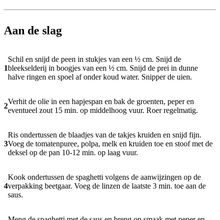
Aan de slag
Schil en snijd de peen in stukjes van een ½ cm. Snijd de
1
bleekselderij in boogjes van een ½ cm. Snijd de prei in dunne
halve ringen en spoel af onder koud water. Snipper de uien.
Verhit de olie in een hapjespan en bak de groenten, peper en
2
eventueel zout 15 min. op middelhoog vuur. Roer regelmatig.
Ris ondertussen de blaadjes van de takjes kruiden en snijd fijn.
3
Voeg de tomatenpuree, polpa, melk en kruiden toe en stoof met de
deksel op de pan 10-12 min. op laag vuur.
Kook ondertussen de spaghetti volgens de aanwijzingen op de
4
verpakking beetgaar. Voeg de linzen de laatste 3 min. toe aan de
saus.
Meng de spaghetti met de saus en breng op smaak met peper en