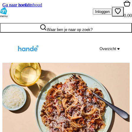
Ga naar hoofdinhoud
Ga naar zoeken
Inloggen
0.00
menu
Waar ben je naar op zoek?
Overzicht