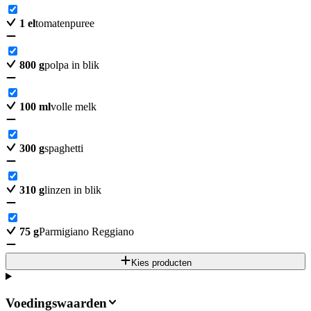
1
el
tomatenpuree
800
g
polpa in blik
100
ml
volle melk
300
g
spaghetti
310
g
linzen in blik
75
g
Parmigiano Reggiano
Kies producten
Voedingswaarden