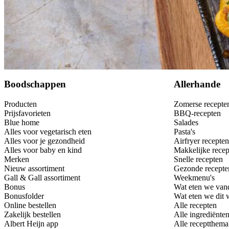
Bewaar
Boodschappen
Allerhande
Producten
Zomerse recepte
Prijsfavorieten
BBQ-recepten
Blue home
Salades
Alles voor vegetarisch eten
Pasta's
Alles voor je gezondheid
Airfryer recepten
Alles voor baby en kind
Makkelijke recep
Merken
Snelle recepten
Nieuw assortiment
Gezonde recepte
Gall & Gall assortiment
Weekmenu's
Bonus
Wat eten we van
Bonusfolder
Wat eten we dit
Online bestellen
Alle recepten
Zakelijk bestellen
Alle ingrediënte
Albert Heijn app
Alle receptthema