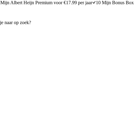
Mijn Albert Heijn Premium voor €17.99 per jaar
10 Mijn Bonus Box 
roosterde prei, tofu en muhammara
Snelle tomatensoep met linze
20 minuten bereidingstijd
15
min
15 minuten berei