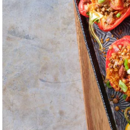
75
g
gezouten amandelen
400
g
linzen in blik
3
el
milde harissa
2
bosuien
Dit heb je nodig