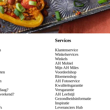
Services
n
Klantenservice
Winkelservices
Winkels
AH Mobiel
Mijn AH Miles
ten
Voordeelshop
Bloemenshop
n
AH Fotoservice
Kwaliteitsgarantie
daag?
Versgarantie
 weekend?
AH Leefstijl
Gezondheidsinformatie
n
Inspiratie
's
Leveranciers Hub