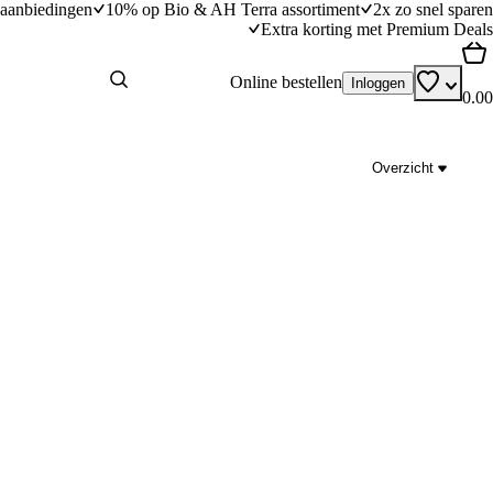
aanbiedingen
10% op Bio & AH Terra assortiment
2x zo snel sparen
Extra korting met Premium Deals
Online bestellen
Inloggen
0.00
Overzicht
n en platbrood
Courgettetagliatelle met linzen en geitenkaas
dingstijd
25
min
25 minuten bereidingstijd