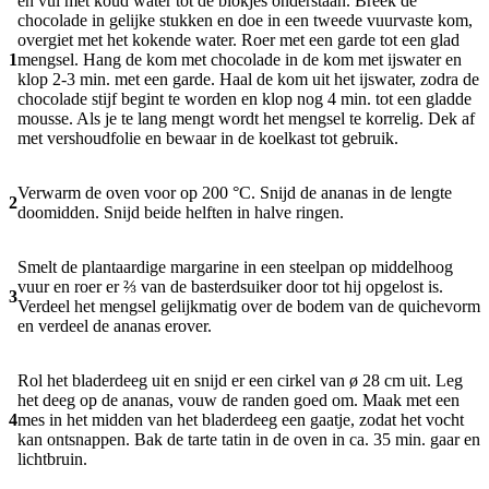
en vul met koud water tot de blokjes onderstaan. Breek de
chocolade in gelijke stukken en doe in een tweede vuurvaste kom,
overgiet met het kokende water. Roer met een garde tot een glad
1
mengsel. Hang de kom met chocolade in de kom met ijswater en
klop 2-3 min. met een garde. Haal de kom uit het ijswater, zodra de
chocolade stijf begint te worden en klop nog 4 min. tot een gladde
mousse. Als je te lang mengt wordt het mengsel te korrelig. Dek af
met vershoudfolie en bewaar in de koelkast tot gebruik.
Verwarm de oven voor op 200 °C. Snijd de ananas in de lengte
2
doomidden. Snijd beide helften in halve ringen.
Smelt de plantaardige margarine in een steelpan op middelhoog
vuur en roer er ⅔ van de basterdsuiker door tot hij opgelost is.
3
Verdeel het mengsel gelijkmatig over de bodem van de quichevorm
en verdeel de ananas erover.
Rol het bladerdeeg uit en snijd er een cirkel van ø 28 cm uit. Leg
het deeg op de ananas, vouw de randen goed om. Maak met een
4
mes in het midden van het bladerdeeg een gaatje, zodat het vocht
kan ontsnappen. Bak de tarte tatin in de oven in ca. 35 min. gaar en
lichtbruin.