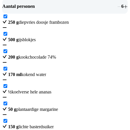
Aantal personen
6
250
g
diepvries doosje frambozen
500
g
ijsblokjes
200
g
kookchocolade 74%
170
ml
kokend water
½
koelverse hele ananas
50
g
plantaardige margarine
150
g
lichte basterdsuiker