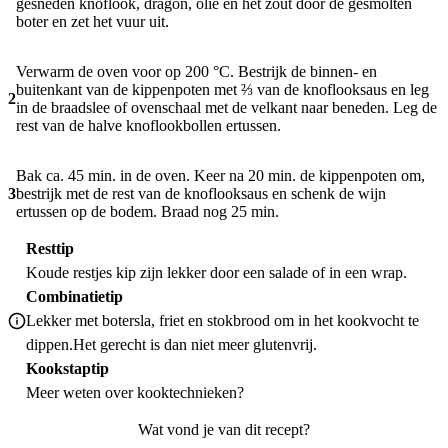
gesneden knoflook, dragon, olie en het zout door de gesmolten
boter en zet het vuur uit.
Verwarm de oven voor op 200 °C. Bestrijk de binnen- en
buitenkant van de kippenpoten met ⅔ van de knoflooksaus en leg
2
in de braadslee of ovenschaal met de velkant naar beneden. Leg de
rest van de halve knoflookbollen ertussen.
Bak ca. 45 min. in de oven. Keer na 20 min. de kippenpoten om,
3
bestrijk met de rest van de knoflooksaus en schenk de wijn
ertussen op de bodem. Braad nog 25 min.
Resttip
Koude restjes kip zijn lekker door een salade of in een wrap.
Combinatietip
Lekker met botersla, friet en stokbrood om in het kookvocht te
dippen.Het gerecht is dan niet meer glutenvrij.
Kookstaptip
Meer weten over
kooktechnieken
?
Wat vond je van dit recept?