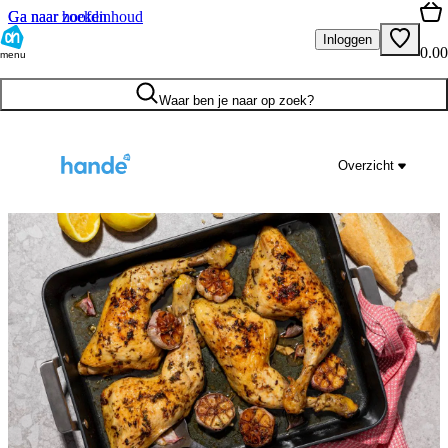
Ga naar hoofdinhoud
Ga naar zoeken
Inloggen
0.00
menu
Waar ben je naar op zoek?
Overzicht