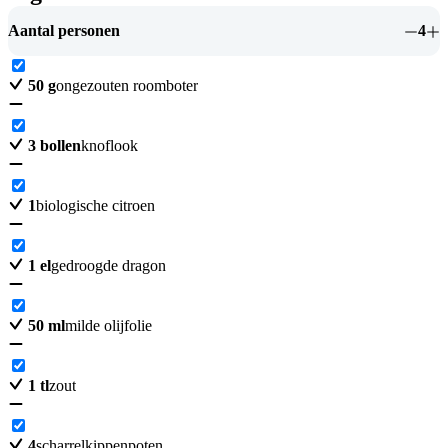
Aantal personen
4
50
g
ongezouten roomboter
3
bollen
knoflook
1
biologische citroen
1
el
gedroogde dragon
50
ml
milde olijfolie
1
tl
zout
4
scharrelkippenpoten