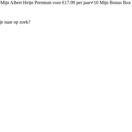
Mijn Albert Heijn Premium voor €17.99 per jaar
10 Mijn Bonus Box 
sorbet en frambozen ​
Soesjeskrans
10 minuten bereidingstijd
25
min
25 minuten berei