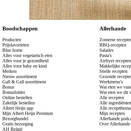
Bewaar
Boodschappen
Allerhande
Producten
Zomerse recepte
Prijsfavorieten
BBQ-recepten
Blue home
Salades
Alles voor vegetarisch eten
Pasta's
Alles voor je gezondheid
Airfryer recepten
Alles voor baby en kind
Makkelijke recep
Merken
Snelle recepten
Nieuw assortiment
Gezonde recepte
Gall & Gall assortiment
Weekmenu's
Bonus
Wat eten we van
Bonusfolder
Wat eten we dit
Online bestellen
Alle recepten
Zakelijk bestellen
Alle ingrediënte
Albert Heijn app
Alle receptthema
Mijn Albert Heijn Premium
Mijn recepten
Bezorgbundel
Allerhande podc
Gratis bezorging
Over Allerhande
AH België