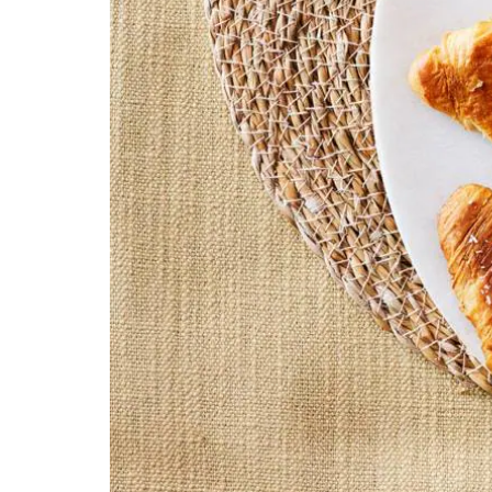
1
el
geraspte kokos
150
ml
vanillevla
1
el
Dr. Oetker regenboogfantasie
8
verse croissants