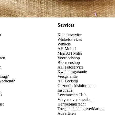
Services
n
Klantenservice
Winkelservices
Winkels
AH Mobiel
Mijn AH Miles
ten
Voordeelshop
Bloemenshop
n
AH Fotoservice
Kwaliteitsgarantie
daag?
Versgarantie
 weekend?
AH Leefstijl
Gezondheidsinformatie
n
Inspiratie
's
Leveranciers Hub
Vragen over kassabon
ast
Herroepingsrecht
Toegankelijkheidsverklaring
Adverteren