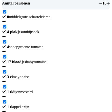
Aantal personen
16
8
middelgrote scharreleieren
4
plakjes
ontbijtspek
4
snoepgroente tomaten
17
blaadjes
babyromaine
3
el
mayonaise
1
tl
dijonmosterd
1
tl
appel azijn