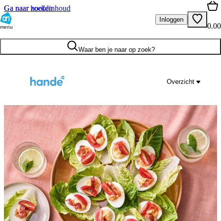
Ga naar hoofdinhoud
Ga naar zoeken
Inloggen
0.00
menu
Waar ben je naar op zoek?
Overzicht