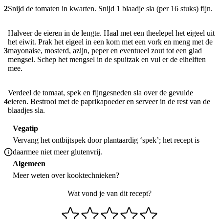
2
Snijd de tomaten in kwarten. Snijd 1 blaadje sla (per 16 stuks) fijn.
Halveer de eieren in de lengte. Haal met een theelepel het eigeel uit
het eiwit. Prak het eigeel in een kom met een vork en meng met de
3
mayonaise, mosterd, azijn, peper en eventueel zout tot een glad
mengsel. Schep het mengsel in de spuitzak en vul er de eihelften
mee.
Verdeel de tomaat, spek en fijngesneden sla over de gevulde
4
eieren. Bestrooi met de paprikapoeder en serveer in de rest van de
blaadjes sla.
Vegatip
Vervang het ontbijtspek door plantaardig ‘spek’; het recept is
daarmee niet meer glutenvrij.
Algemeen
Meer weten over
kooktechnieken
?
Wat vond je van dit recept?