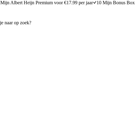
Mijn Albert Heijn Premium voor €17.99 per jaar
10 Mijn Bonus Box 
lade
'BLT' gevuld ei
20 minuten bereidingstijd
25
min
25 minuten berei