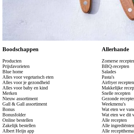
Bewaar
Boodschappen
Allerhande
Producten
Zomerse recepte
Prijsfavorieten
BBQ-recepten
Blue home
Salades
Alles voor vegetarisch eten
Pasta's
Alles voor je gezondheid
Airfryer recepten
Alles voor baby en kind
Makkelijke recep
Merken
Snelle recepten
Nieuw assortiment
Gezonde recepte
Gall & Gall assortiment
Weekmenu's
Bonus
Wat eten we van
Bonusfolder
Wat eten we dit
Online bestellen
Alle recepten
Zakelijk bestellen
Alle ingrediënte
Albert Heijn app
Alle receptthema