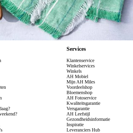
Services
n
Klantenservice
Winkelservices
Winkels
AH Mobiel
Mijn AH Miles
ten
Voordeelshop
Bloemenshop
n
AH Fotoservice
Kwaliteitsgarantie
daag?
Versgarantie
 weekend?
AH Leefstijl
Gezondheidsinformatie
n
Inspiratie
's
Leveranciers Hub