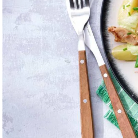
Algemeen
Meer weten over
kooktechnieken
?
70
g
mayonaise
1
el
honing
1
el
dijonmosterd
300
g
snoepgroente tomaten
10
g
verse bieslook
50
g
Parmezaanse kaas
100
g
botersla