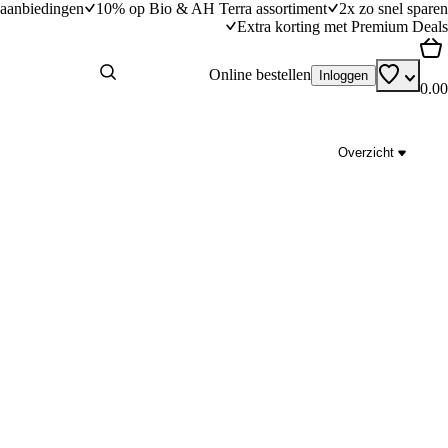
aanbiedingen
10% op Bio & AH Terra assortiment
2x zo snel sparen
Extra korting met Premium Deals
Online bestellen
Inloggen
0.00
Overzicht
Aardappelsalade met zongedroogde tomaatje
parmezaan
dingstijd
15
min
15 minuten bereidingstijd