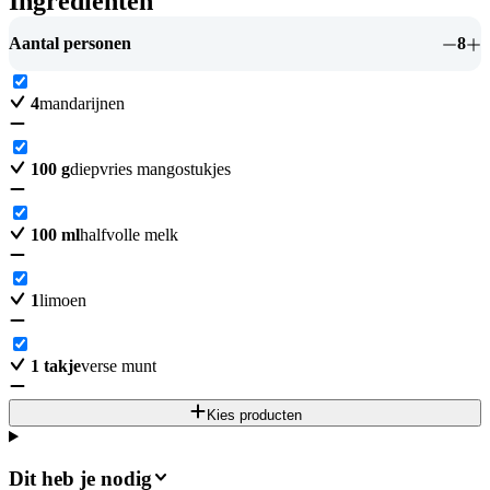
Ingrediënten
Aantal personen
8
4
mandarijnen
100
g
diepvries mangostukjes
100
ml
halfvolle melk
1
limoen
1
takje
verse munt
Kies producten
Dit heb je nodig