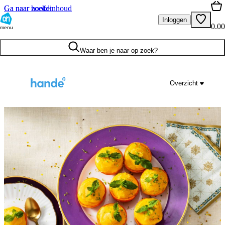
Ga naar hoofdinhoud
Ga naar zoeken
Inloggen
0.00
menu
Waar ben je naar op zoek?
Overzicht