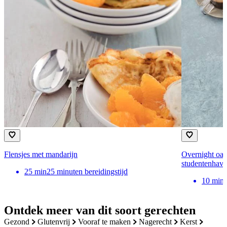
Flensjes met mandarijn
Overnight oat
studentenhave
25
min
25 minuten bereidingstijd
10
min
Ontdek meer van dit soort gerechten
gezond
glutenvrij
vooraf te maken
nagerecht
kerst