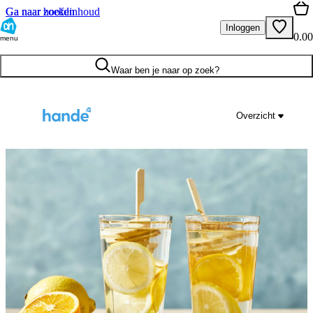
Ga naar hoofdinhoud
Ga naar zoeken
Inloggen
0.00
menu
Waar ben je naar op zoek?
Overzicht