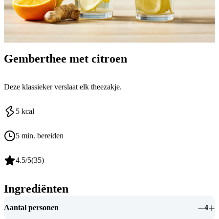
Gemberthee met citroen
Deze klassieker verslaat elk theezakje.
5
kcal
5 min. bereiden
4.5
/5
(
35
)
Ingrediënten
Aantal personen
4