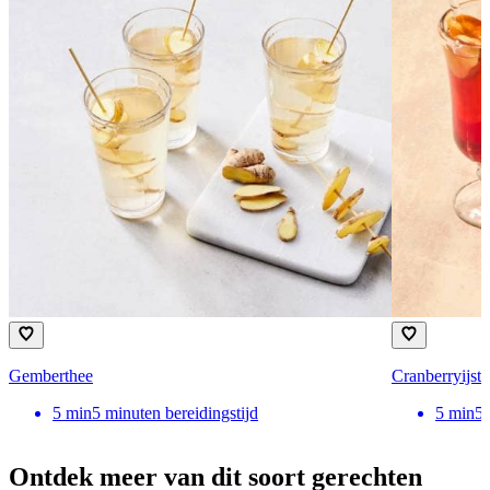
Gemberthee
Cranberryijst
5
min
5 minuten bereidingstijd
5
min
5 
Ontdek meer van dit soort gerechten