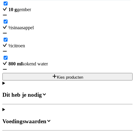
10
g
gember
½
sinaasappel
½
citroen
800
ml
kokend water
Kies producten
Dit heb je nodig
Voedingswaarden