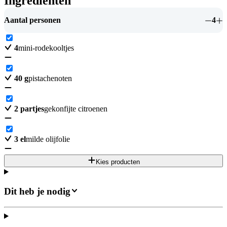
Ingrediënten
Aantal personen
4
4
mini-rodekooltjes
40
g
pistachenoten
2
partjes
gekonfijte citroenen
3
el
milde olijfolie
Kies producten
Dit heb je nodig