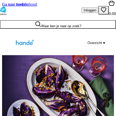
Ga naar hoofdinhoud
Ga naar zoeken
Inloggen
0.00
menu
Waar ben je naar op zoek?
Overzicht