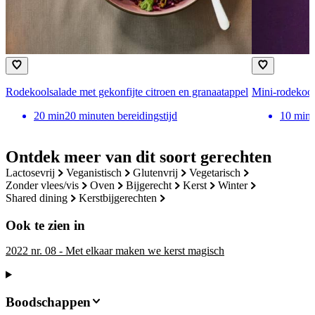
Rodekoolsalade met gekonfijte citroen en granaatappel
Mini-rodekool
20
min
20 minuten bereidingstijd
10
min
Ontdek meer van dit soort gerechten
lactosevrij
veganistisch
glutenvrij
vegetarisch
zonder vlees/vis
oven
bijgerecht
kerst
winter
shared dining
kerstbijgerechten
Ook te zien in
2022 nr. 08 - Met elkaar maken we kerst magisch
Boodschappen