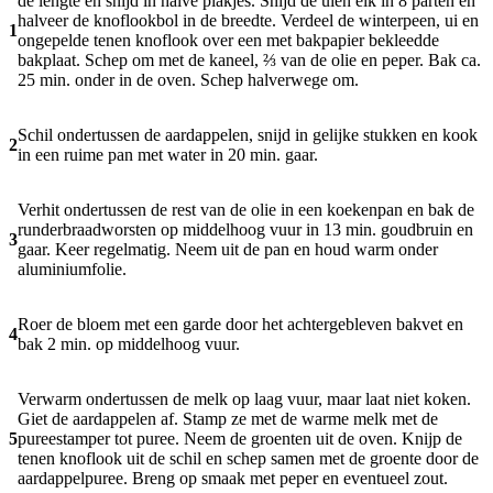
de lengte en snijd in halve plakjes. Snijd de uien elk in 8 parten en
halveer de knoflookbol in de breedte. Verdeel de winterpeen, ui en
1
ongepelde tenen knoflook over een met bakpapier bekleedde
bakplaat. Schep om met de kaneel, ⅔ van de olie en peper. Bak ca.
25 min. onder in de oven. Schep halverwege om.
Schil ondertussen de aardappelen, snijd in gelijke stukken en kook
2
in een ruime pan met water in 20 min. gaar.
Verhit ondertussen de rest van de olie in een koekenpan en bak de
runderbraadworsten op middelhoog vuur in 13 min. goudbruin en
3
gaar. Keer regelmatig. Neem uit de pan en houd warm onder
aluminiumfolie.
Roer de bloem met een garde door het achtergebleven bakvet en
4
bak 2 min. op middelhoog vuur.
Verwarm ondertussen de melk op laag vuur, maar laat niet koken.
Giet de aardappelen af. Stamp ze met de warme melk met de
5
pureestamper tot puree. Neem de groenten uit de oven. Knijp de
tenen knoflook uit de schil en schep samen met de groente door de
aardappelpuree. Breng op smaak met peper en eventueel zout.