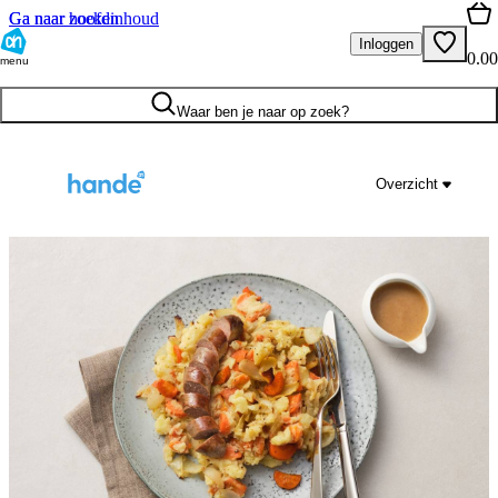
Ga naar hoofdinhoud
Ga naar zoeken
Inloggen
0.00
menu
Waar ben je naar op zoek?
Overzicht