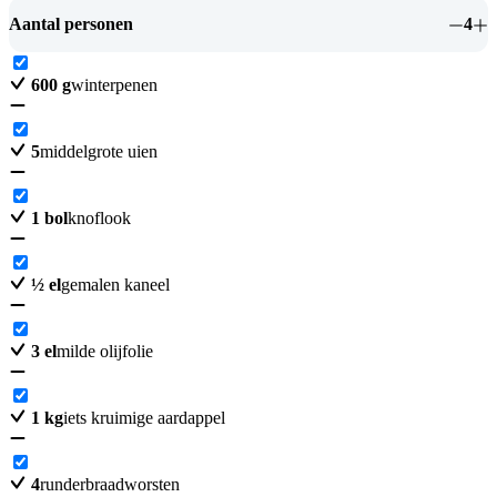
Aantal personen
4
600
g
winterpenen
5
middelgrote uien
1
bol
knoflook
½
el
gemalen kaneel
3
el
milde olijfolie
1
kg
iets kruimige aardappel
4
runderbraadworsten