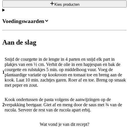
Kies producten
Voedingswaarden
Aan de slag
Snijd de courgette in de lengte in 4 parten en snijd elk part in
plakjes van een ½ cm. Verhit de olie in een hapjespan en bak de
courgette en rulstukjes 5 min. op middelhoog vuur. Voeg de
1
plantaardige variatie op kookroom en tomaat toe en breng aan de
kook. Laat 10 min. zachtjes garen. Roer af en toe. Breng op smaak
met peper en zout.
Kook ondertussen de pasta volgens de aanwijzingen op de
2
verpakking beetgaar. Giet af en meng door de saus met ¾ van de
rucola. Serveer de rest van de rucola apart erbij.
Wat vond je van dit recept?