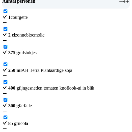
Aantal personen
4
1
courgette
2
el
zonnebloemolie
375
g
rulstukjes
250
ml
AH Terra Plantaardige soja
400
g
fijngesneden tomaten knoflook-ui in blik
300
g
farfalle
85
g
rucola