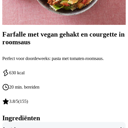
Farfalle met vegan gehakt en courgette in
roomsaus
Perfect voor doordeweeks: pasta met tomaten-roomsaus.
630
kcal
20 min. bereiden
3.8
/5
(
155
)
Ingrediënten