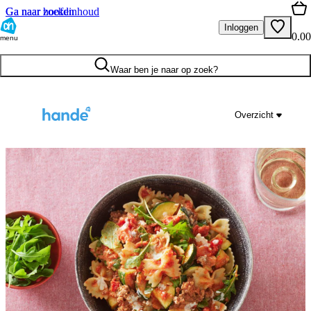
Ga naar hoofdinhoud
Ga naar zoeken
Inloggen
0.00
menu
Waar ben je naar op zoek?
Overzicht