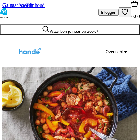
Ga naar hoofdinhoud
Ga naar zoeken
Inloggen
0.00
menu
Waar ben je naar op zoek?
Overzicht