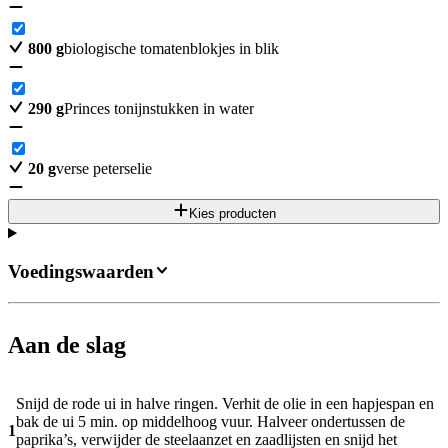
800
g
biologische tomatenblokjes in blik
290
g
Princes tonijnstukken in water
20
g
verse peterselie
Kies producten
Voedingswaarden
Aan de slag
Snijd de rode ui in halve ringen. Verhit de olie in een hapjespan en
bak de ui 5 min. op middelhoog vuur. Halveer ondertussen de
1
paprika’s, verwijder de steelaanzet en zaadlijsten en snijd het