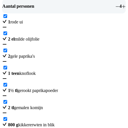
Aantal personen
4
1
rode ui
2
el
milde olijfolie
2
gele paprika's
1
teen
knoflook
1
½
tl
gerookt paprikapoeder
2
tl
gemalen komijn
800
g
kikkererwten in blik