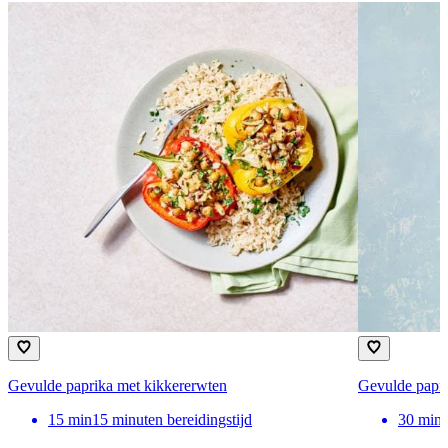
Gevulde paprika met kikkererwten
Gevulde papri
15
min
15 minuten bereidingstijd
30
min