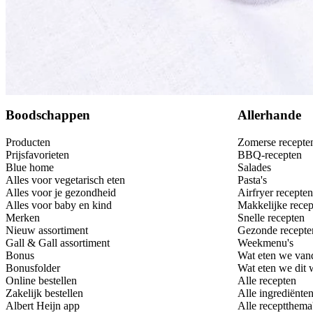
Bewaar
Boodschappen
Allerhande
Producten
Zomerse recepte
Prijsfavorieten
BBQ-recepten
Blue home
Salades
Alles voor vegetarisch eten
Pasta's
Alles voor je gezondheid
Airfryer recepten
Alles voor baby en kind
Makkelijke recep
Merken
Snelle recepten
Nieuw assortiment
Gezonde recepte
Gall & Gall assortiment
Weekmenu's
Bonus
Wat eten we van
Bonusfolder
Wat eten we dit
Online bestellen
Alle recepten
Zakelijk bestellen
Alle ingrediënte
Albert Heijn app
Alle receptthema