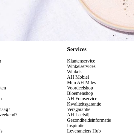
Services
n
Klantenservice
Winkelservices
Winkels
AH Mobiel
Mijn AH Miles
ten
Voordeelshop
Bloemenshop
n
AH Fotoservice
Kwaliteitsgarantie
daag?
Versgarantie
 weekend?
AH Leefstijl
Gezondheidsinformatie
n
Inspiratie
's
Leveranciers Hub