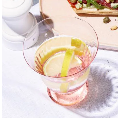
6
koelverse semi-gedroogde cherry tomaatjes
1
el
kappertjes