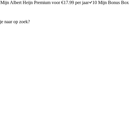
Mijn Albert Heijn Premium voor €17.99 per jaar
10 Mijn Bonus Box 
crackers
Sandwich met ham, salami, pa
minuten bereidingstijd
10
min
10 minuten berei