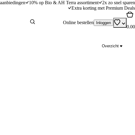
aanbiedingen
10% op Bio & AH Terra assortiment
2x zo snel sparen
Extra korting met Premium Deals
Online bestellen
Inloggen
0.00
Overzicht
prika en brie
Focacciasandwich met carpaccio en tomaten
dingstijd
20
min
20 minuten bereidingstijd