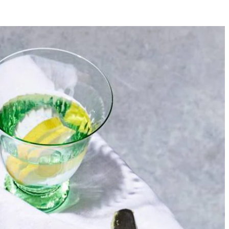
2
ersonen).
volgens de carpaccio, rucola, kappertjes, zongedroogde tomaten,