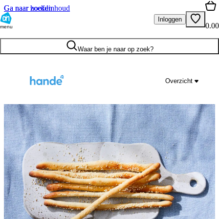
Ga naar hoofdinhoud
Ga naar zoeken
Inloggen
0.00
menu
Waar ben je naar op zoek?
Overzicht