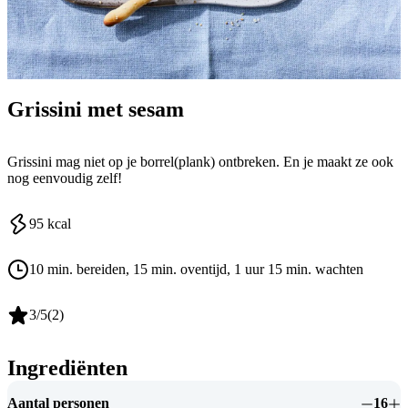
Grissini met sesam
Grissini mag niet op je borrel(plank) ontbreken. En je maakt ze ook
nog eenvoudig zelf!
95
kcal
10 min. bereiden
, 15 min. oventijd
, 1 uur 15 min. wachten
3
/5
(
2
)
Ingrediënten
Aantal personen
16