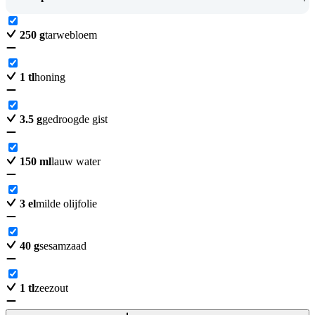
250
g
tarwebloem
1
tl
honing
3.5
g
gedroogde gist
150
ml
lauw water
3
el
milde olijfolie
40
g
sesamzaad
1
tl
zeezout