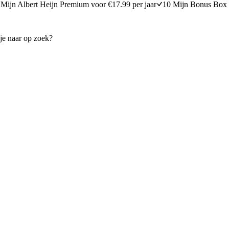
Mijn Albert Heijn Premium voor €17.99 per jaar
10 Mijn Bonus Box 
stenbroodjes
Broodje bal met paprika en ai
15 minuten bereidingstijd
30
min
30 minuten berei