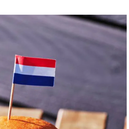
4
lderijzout door het gehakt. Vorm er 4 ballen van.
n. gaar. Keer regelmatig. Was en droog ondertussen de blaadjes kropsla.
la, gehaktbal en augurk. Dek af met de bovenste helften van de
g je het vlees. Zo stroomt de hete lucht indirect van de kolen naar het