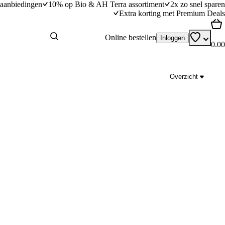
aanbiedingen
10% op Bio & AH Terra assortiment
2x zo snel sparen
Extra korting met Premium Deals
Online bestellen
Inloggen
0.00
Overzicht
oli
Groentesoep met ballen
dingstijd
25
min
25 minuten bereidingstijd