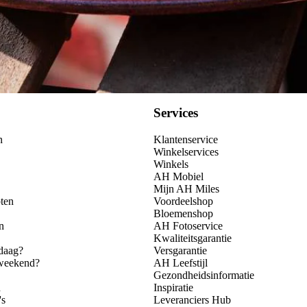
Services
n
Klantenservice
Winkelservices
Winkels
AH Mobiel
Mijn AH Miles
ten
Voordeelshop
Bloemenshop
n
AH Fotoservice
Kwaliteitsgarantie
daag?
Versgarantie
 weekend?
AH Leefstijl
Gezondheidsinformatie
n
Inspiratie
's
Leveranciers Hub