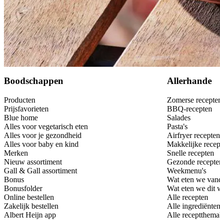
Bewaar
Boodschappen
Allerhande
Producten
Zomerse recepte
Prijsfavorieten
BBQ-recepten
Blue home
Salades
Alles voor vegetarisch eten
Pasta's
Alles voor je gezondheid
Airfryer recepten
Alles voor baby en kind
Makkelijke recep
Merken
Snelle recepten
Nieuw assortiment
Gezonde recepte
Gall & Gall assortiment
Weekmenu's
Bonus
Wat eten we van
Bonusfolder
Wat eten we dit
Online bestellen
Alle recepten
Zakelijk bestellen
Alle ingrediënte
Albert Heijn app
Alle receptthema