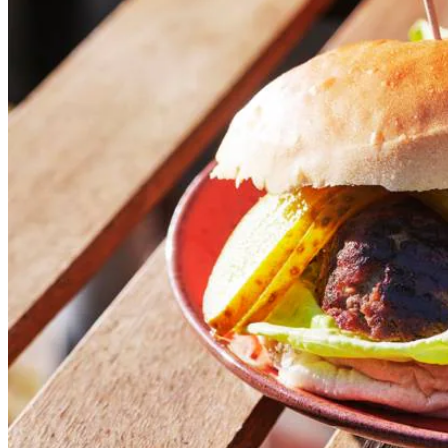
500
g
half-om-halfgehakt
8
blaadjes
kropsla
4
witte bollen
8
augurkenschijven
Dit heb je nodig