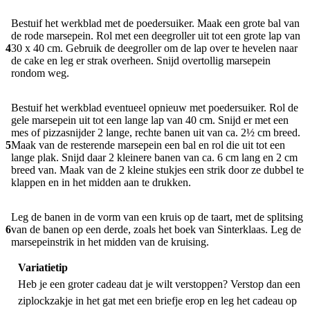
Bestuif het werkblad met de poedersuiker. Maak een grote bal van
de rode marsepein. Rol met een deegroller uit tot een grote lap van
4
30 x 40 cm. Gebruik de deegroller om de lap over te hevelen naar
de cake en leg er strak overheen. Snijd overtollig marsepein
rondom weg.
Bestuif het werkblad eventueel opnieuw met poedersuiker. Rol de
gele marsepein uit tot een lange lap van 40 cm. Snijd er met een
mes of pizzasnijder 2 lange, rechte banen uit van ca. 2½ cm breed.
5
Maak van de resterende marsepein een bal en rol die uit tot een
lange plak. Snijd daar 2 kleinere banen van ca. 6 cm lang en 2 cm
breed van. Maak van de 2 kleine stukjes een strik door ze dubbel te
klappen en in het midden aan te drukken.
Leg de banen in de vorm van een kruis op de taart, met de splitsing
6
van de banen op een derde, zoals het boek van Sinterklaas. Leg de
marsepeinstrik in het midden van de kruising.
Variatietip
Heb je een groter cadeau dat je wilt verstoppen? Verstop dan een
ziplockzakje in het gat met een briefje erop en leg het cadeau op