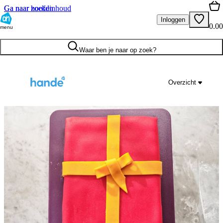
Ga naar hoofdinhoud
Ga naar zoeken
Inloggen
0.00
menu
Waar ben je naar op zoek?
Overzicht