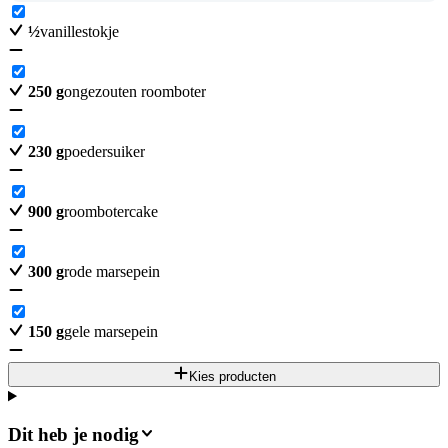
½
vanillestokje
250
g
ongezouten roomboter
230
g
poedersuiker
900
g
roombotercake
300
g
rode marsepein
150
g
gele marsepein
Kies producten
Dit heb je nodig